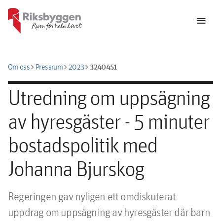
menu
chevron_right
chevron_right
chevron_right
3240451
Om oss
Pressrum
2023
Utredning om uppsägning
av hyresgäster - 5 minuter
bostadspolitik med
Johanna Bjurskog
Regeringen gav nyligen ett omdiskuterat 
uppdrag om uppsägning av hyres­gäster där barn 