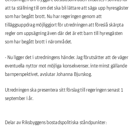
att ta ställ­ning till om det ska bli lättare att säga upp hyres­gäster
som har begått brott. Nu har regeringen genom att
tilläggsuppdrag möjliggjort för utredningen att föreslå skärpta
regler om upp­sägning även där det är ett barn till hyres­gästen
som har begått brott i närområdet.
- Nu ligger det i utredningens händer. Jag förutsätter att de väger
eventuella nyttor mot möjliga konsekvenser, inte minst gällande
barnperspektivet, avslutar Johanna Bjurskog.
Utredningen ska presentera sitt förslag till regeringen senast 1
september i år.
Delar av Riksbyggens bostadspolitiska ståndpunkter: