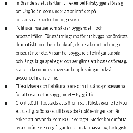
Införande av ett startlån, till exempel Riksbyggens förslag
om UngBolån, som underlättar inträdet på
bostadsmarknaden för unga vuxna.
Politiska insatser som säkrar byggandet – och
arbetstillfällen. Förutsättningarna för att bygga har ändrats
dramatiskt med lägre köpkraft, ökad säkerhet och högre
priser, räntor etc. Vi samhällsbyggare efterfrågar stabila
och långsiktiga spelregler och ser gärna att bostadsföretag,
stat och kommun samverkar kring lösningar, också
avseende finansiering.
Effektivisera och förbättra plan- och tillståndsprocesserna
för att öka bostadsbyggandet – Bygg i Tid.
Grönt stöd till bostadsrättsföreningar. Riksbyggen efterlyser
ett statligt stödpaket till bostadsrättsföreningar som är
enkelt att använda, som ROT-avdraget. Stödet bör omfatta
fyra områden: Energiåtgärder, klimatanpassning, biologisk