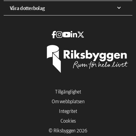
expand_more
Våra dotterbolag
Tillgänglighet
Om webbplatsen
Integritet
Cookies
© Riksbyggen 2026