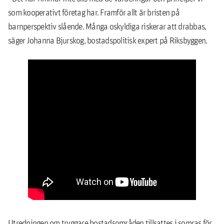
som kooperativt företag har. Framför allt är bristen på
barnperspektiv slående. Många oskyldiga riskerar att drabbas,
säger Johanna Bjurskog, bostadspolitisk expert på Riksbyggen.
Utred­ningen om tryggare bostads­områden tillsattes i somras för