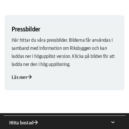
Pressbilder
Här hittar du våra pressbilder. Bilderna får användas i
samband med information om Riksbyggen och kan
laddas ner i högupplöst version. Klicka på bilden för att
ladda ner den i hög upplösning.
arrow_forward
Läs mer
arrow_forward
expand_more
Hitta bostad