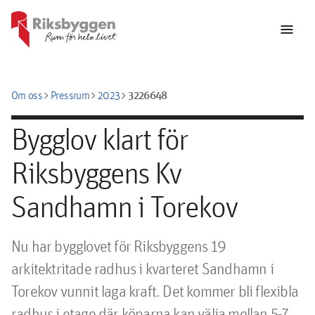
menu
chevron_right
chevron_right
chevron_right
3226648
Om oss
Pressrum
2023
Bygglov klart för
Riksbyggens Kv
Sandhamn i Torekov
Nu har bygglovet för Riksbyggens 19 
arkitektritade radhus i kvarteret Sandhamn i 
Torekov vunnit laga kraft. Det kommer bli flexibla 
radhus i etage där köparna kan välja mellan 5-7 