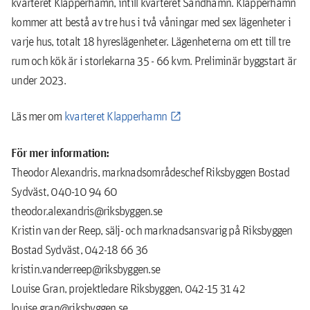
kvarteret Klapperhamn, intill kvarteret Sandhamn. Klapperhamn
kommer att bestå av tre hus i två våningar med sex lägenheter i
varje hus, totalt 18 hyreslägenheter. Lägenheterna om ett till tre
rum och kök är i storlekarna 35 - 66 kvm. Preliminär byggstart är
under 2023.
Läs mer om
kvarteret Klapperhamn
För mer information:
Theodor Alexandris, marknadsområdeschef Riksbyggen Bostad
Sydväst, 040-10 94 60
theodor.alexandris@riksbyggen.se
Kristin van der Reep, sälj- och marknadsansvarig på Riksbyggen
Bostad Sydväst, 042-18 66 36
kristin.vanderreep@riksbyggen.se
Louise Gran, projektledare Riksbyggen, 042-15 31 42
louise.gran@riksbyggen.se