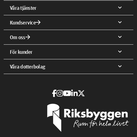
expand_more
Våra tjänster
arrow_forward
expand_more
Kundservice
arrow_forward
expand_more
Om oss
expand_more
För kunder
expand_more
Våra dotterbolag