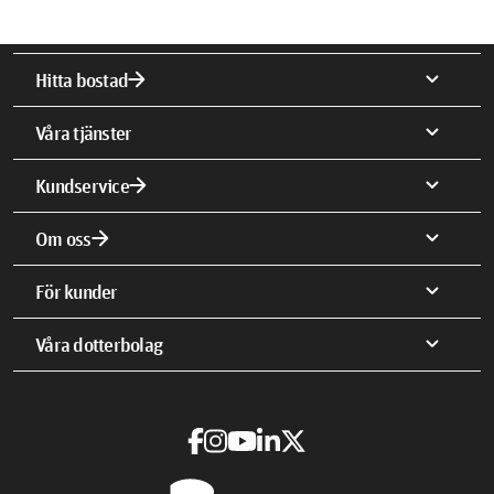
arrow_forward
expand_more
Hitta bostad
expand_more
Våra tjänster
arrow_forward
expand_more
Kundservice
arrow_forward
expand_more
Om oss
expand_more
För kunder
expand_more
Våra dotterbolag