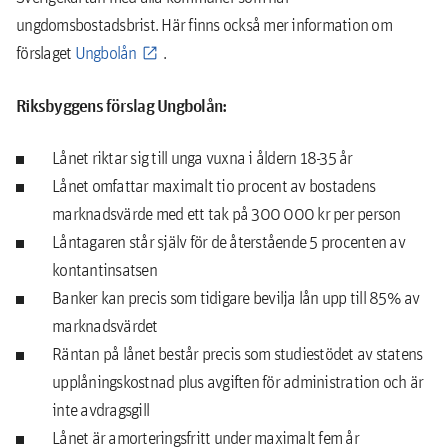
ungdomsbostadsbrist. Här finns också mer information om
förslaget
Ungbolån
.
Riksbyggens förslag Ungbolån:
Lånet riktar sig till unga vuxna i åldern 18-35 år
Lånet omfattar maximalt tio procent av bostadens
marknadsvärde med ett tak på 300 000 kr per person
Låntagaren står själv för de återstående 5 procenten av
kontantinsatsen
Banker kan precis som tidigare bevilja lån upp till 85% av
marknadsvärdet
Räntan på lånet består precis som studiestödet av statens
upplåningskostnad plus avgiften för administration och är
inte avdragsgill
Lånet är amorteringsfritt under maximalt fem år