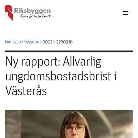
menu
chevron_right
chevron_right
chevron_right
3220318
Om oss
Pressrum
2022
Ny rapport: Allvarlig
ungdomsbostadsbrist i
Västerås