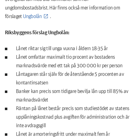
ungdomsbostadsbrist. Här finns också mer information om
förslaget
Ungbolån
.
Riksbyggens förslag Ungbolån:
Lånet riktar sig till unga vuxna i åldern 18-35 år
Lånet omfattar maximalt tio procent av bostadens
marknadsvärde med ett tak på 300 000 kr per person
Låntagaren står själv för de återstående 5 procenten av
kontantinsatsen
Banker kan precis som tidigare bevilja lån upp till 85% av
marknadsvärdet
Räntan på lånet består precis som studiestödet av statens
upplåningskostnad plus avgiften för administration och är
inte avdragsgill
Lånet är amorteringsfritt under maximalt fem år