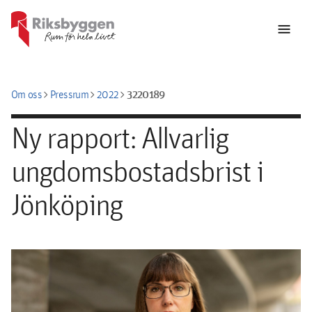
menu
chevron_right
chevron_right
chevron_right
3220189
Om oss
Pressrum
2022
Ny rapport: Allvarlig
ungdomsbostadsbrist i
Jönköping