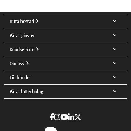
arrow_forward
expand_more
Hitta bostad
expand_more
Våra tjänster
arrow_forward
expand_more
Kundservice
arrow_forward
expand_more
Om oss
expand_more
För kunder
expand_more
Våra dotterbolag