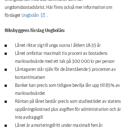
ungdomsbostadsbrist. Här finns också mer information om
förslaget
Ungbolån
.
Riksbyggens förslag Ungbolån:
Lånet riktar sig till unga vuxna i åldern 18-35 år
Lånet omfattar maximalt tio procent av bostadens
marknadsvärde med ett tak på 300 000 kr per person
Låntagaren står själv för de återstående 5 procenten av
kontantinsatsen
Banker kan precis som tidigare bevilja lån upp till 85% av
marknadsvärdet
Räntan på lånet består precis som studiestödet av statens
upplåningskostnad plus avgiften för administration och är
inte avdragsgill
Lånet är amorteringsfritt under maximalt fem år