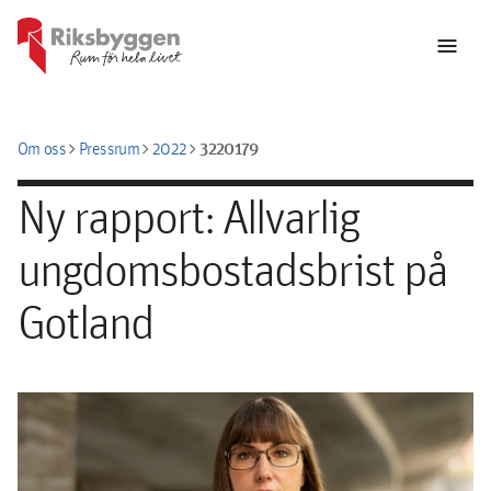
menu
chevron_right
chevron_right
chevron_right
3220179
Om oss
Pressrum
2022
Ny rapport: Allvarlig
ungdomsbostadsbrist på
Gotland