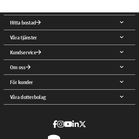
arrow_forward
expand_more
Hitta bostad
expand_more
Våra tjänster
arrow_forward
expand_more
Kundservice
arrow_forward
expand_more
Om oss
expand_more
För kunder
expand_more
Våra dotterbolag