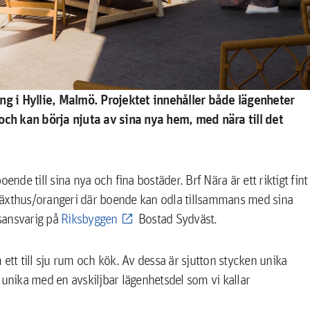
ng i Hyllie, Malmö. Projektet innehåller både lägenheter
och kan börja njuta av sina nya hem, med nära till det
nde till sina nya och fina bostäder. Brf Nära är ett riktigt fint
växthus/orangeri där boende kan odla tillsammans med sina
sansvarig på
Riksbyggen
Bostad Sydväst.
t till sju rum och kök. Av dessa är sjutton stycken unika
nika med en avskiljbar lägenhetsdel som vi kallar