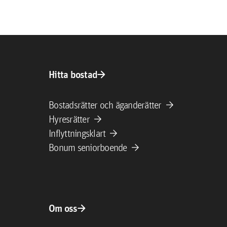
arrow_forward
Hitta bostad
arrow_forward
Bostadsrätter och äganderätter
arrow_forward
Hyresrätter
arrow_forward
Inflyttningsklart
arrow_forward
Bonum seniorboende
arrow_forward
Om oss