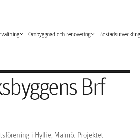
expand_more
expand_more
e
rvaltning
Ombyggnad och renovering
Bostadsutveckling
iksbyggens Brf
sförening i Hyllie, Malmö. Projektet 