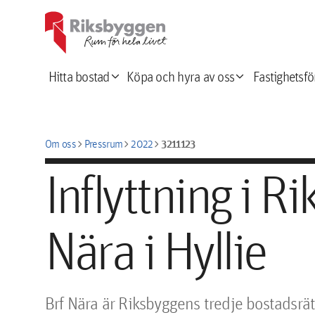
expand_more
expand_more
Hitta bostad
Köpa och hyra av oss
Fastighetsfö
chevron_right
chevron_right
chevron_right
3211123
Om oss
Pressrum
2022
Inflyttning i R
Nära i Hyllie
Brf Nära är Riksbyggens tredje bostadsrätt