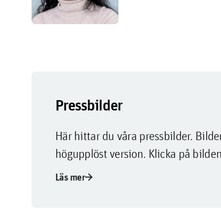
Pressbilder
Här hittar du våra pressbilder. Bi
högupplöst version. Klicka på bilden
arrow_forward
Läs mer