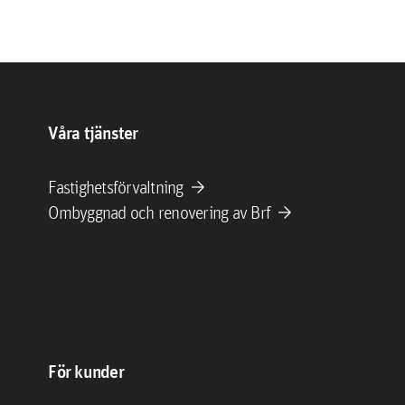
Våra tjänster
arrow_forward
Fastighetsförvaltning
arrow_forward
Ombyggnad och renovering av Brf
För kunder