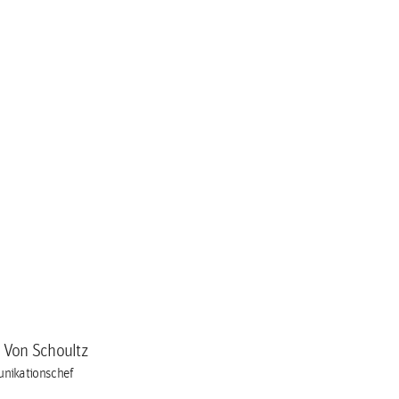
a Von Schoultz
nikationschef