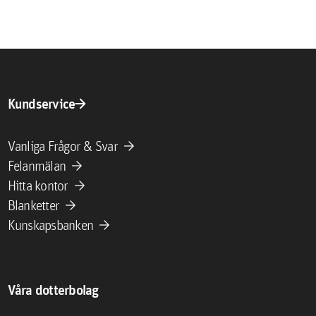
arrow_forward
Kundservice
arrow_forward
Vanliga Frågor & Svar
arrow_forward
Felanmälan
arrow_forward
Hitta kontor
arrow_forward
Blanketter
arrow_forward
Kunskapsbanken
Våra dotterbolag