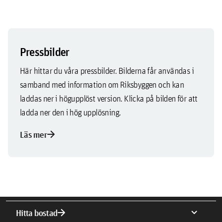
Pressbilder
Här hittar du våra pressbilder. Bilderna får användas i
samband med information om Riksbyggen och kan
laddas ner i högupplöst version. Klicka på bilden för att
ladda ner den i hög upplösning.
arrow_forward
Läs mer
arrow_forward
expand_more
Hitta bostad