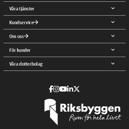
expand_more
Våra tjänster
arrow_forward
expand_more
Kundservice
arrow_forward
expand_more
Om oss
expand_more
För kunder
expand_more
Våra dotterbolag