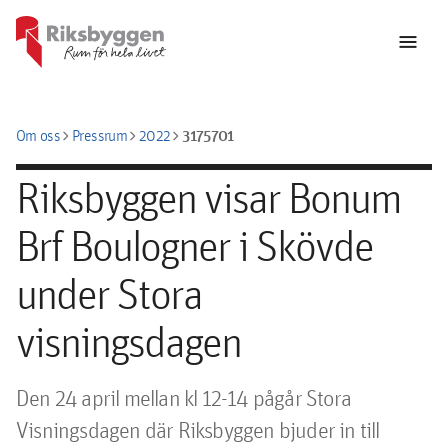
menu
chevron_right
chevron_right
chevron_right
3175701
Om oss
Pressrum
2022
Riksbyggen visar Bonum
Brf Boulogner i Skövde
under Stora
visningsdagen
Den 24 april mellan kl 12-14 pågår Stora 
Visningsdagen där Riksbyggen bjuder in till 