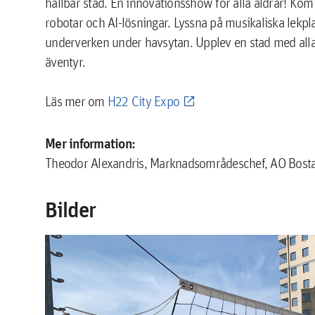
hållbar stad. En innovationsshow för alla åldrar! Kom 
robotar och AI-lösningar. Lyssna på musikaliska lekp
underverken under havsytan. Upplev en stad med all
äventyr.
Läs mer om
H22 City Expo
Mer information:
Theodor Alexandris, Marknadsområdeschef, AO Bostad
Bilder