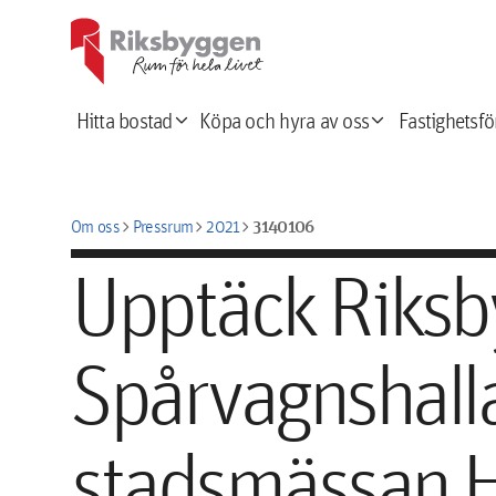
expand_more
expand_more
Hitta bostad
Köpa och hyra av oss
Fastighetsfö
chevron_right
chevron_right
chevron_right
3140106
Om oss
Pressrum
2021
Upptäck Riksb
Spårvagnshall
stadsmässan H