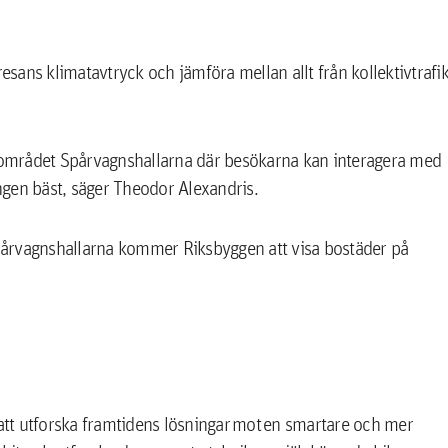
ans klimatavtryck och jämföra mellan allt från kollektivtrafi
i området Spårvagnshallarna där besökarna kan interagera med
gen bäst, säger Theodor Alexandris.
pårvagnshallarna kommer Riksbyggen att visa bostäder på
tt utforska framtidens lösningar mot en smartare och mer