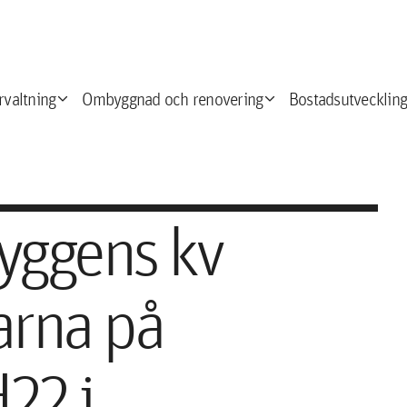
expand_more
expand_more
e
rvaltning
Ombyggnad och renovering
Bostadsutveckling
yggens kv
arna på
22 i