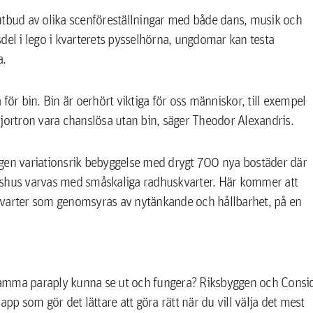
utbud av olika scenföreställningar med både dans, musik och
del i lego i kvarterets pysselhörna, ungdomar kan testa
a.
för bin. Bin är oerhört viktiga för oss människor, till exempel
jortron vara chanslösa utan bin, säger Theodor Alexandris.
ggen variationsrik bebyggelse med drygt 700 nya bostäder där
dshus varvas med småskaliga radhuskvarter. Här kommer att
kvarter som genomsyras av nytänkande och hållbarhet, på en
samma paraply kunna se ut och fungera? Riksbyggen och Consi
pp som gör det lättare att göra rätt när du vill välja det mest