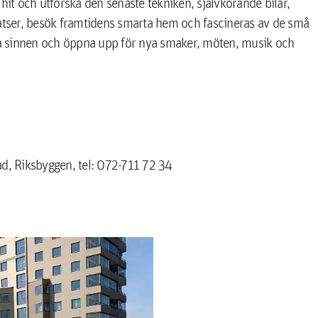
hit och utforska den senaste tekniken, självkörande bilar,
latser, besök framtidens smarta hem och fascineras av de små
a sinnen och öppna upp för nya smaker, möten, musik och
, Riksbyggen, tel: 072-711 72 34