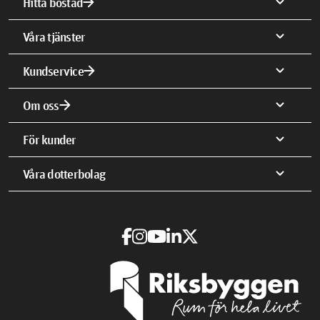
arrow_forward
expand_more
Hitta bostad
expand_more
Våra tjänster
arrow_forward
expand_more
Kundservice
arrow_forward
expand_more
Om oss
expand_more
För kunder
expand_more
Våra dotterbolag