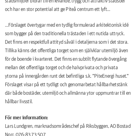
stadsmiljöer bidrar till en levande, trygg och attraktiv stadsdel
och har en stor potential att ge Piteå centrum ett lyft…
…Förslaget övertygar med en tydlig formulerad arkitektonisk idé
som bygger på den traditionella trästaden i ett nutida uttryck.
Det finns en respektfull attityd såväl i detaljerna som i det stora.
Tillika känns det offentliga torget som en självklar utemiljö även
för de boende i kvarteret. Det finns en subtilt flytande övergång
mellan det offentliga torget och de halvprivata och privata
ytorna på innergården runt det befintliga s.k. ”PiteEnergi huset.”
Förslaget visar på ett tydligt och genomarbetat hållbarhetstänk
där både bostäder, utemiljö och allmänna ytor uppmuntrar till en
hållbar livsstil.
För mer information:
Lars Lundgren, marknadsområdeschef på Riksbyggen, AO Bostad
Norr, 076-83 73 507