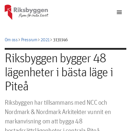
menu
chevron_right
chevron_right
chevron_right
3131146
Om oss
Pressrum
2021
Riksbyggen bygger 48
lägenheter i bästa läge i
Piteå
Riksbyggen har tillsammans med NCC och 
Nordmark & Nordmark Arkitekter vunnit en 
markanvisning om att bygga 48 
bostadsrättslägenheter i centrala Piteå. 