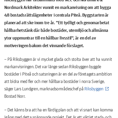
Nordmark Arkitekter vunnit en markanvisning om att bygga
48 bostadsrättslägenheter i centrala Piteå. Byggstarten är
planerad att ske inom tre år. ”Ett tydligt och genomarbetat
hållbarhetstänk där både bostäder, utemiljö och allmänna
ytor uppmuntrar till en hållbar livsstil”, är en del av
motiveringen bakom det vinnande förslaget.
– På Riksbyggen är vi mycket glada och stolta över att ha vunnit
markanvisningen. Det var länge sedan Riksbyggen byggde
bostäder i Piteå och satsningen är en del av företagets ambition
att bidra med fler och mer hållbara bostäder i norra Sverige,
säger Lars Lundgren, marknadsområdeschef på
Riksbyggen
Bostad Norr.
– Det känns bra att ha en färdig plan och att vi snart kan komma
igång med detta spännande projekt. Det är ett viktigt stads- och