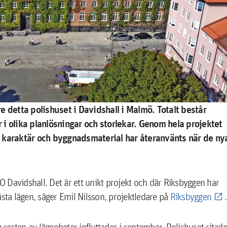
öre detta polishuset i Davidshall i Malmö. Totalt består
i olika planlösningar och storlekar. Genom hela projektet
ts karaktär och byggnadsmaterial har återanvänts när de ny
 NEO Davidshall. Det är ett unikt projekt och där Riksbyggen har
ästa lägen, säger Emil Nilsson, projektledare på
Riksbyggen
.
h resten av lägenheter inflyttades i september. Polishuset ritad