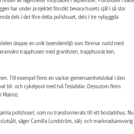
gen har under projektet försökt bevara husets själ i så stor
da dels i det före detta polishuset, dels i tre nybyggda
delen skapas en unik boendemiljö som förenar nutid med
 återanvänt trapphusen med granitsten, trapphusräcken,
men. Till exempel finns en vacker gemensamhetslokal i den
vat bil- och cykelpool med två Teslabilar. Dessutom finns
 i Malmö.
 gamla polishuset, som nu transformerats till ett bostadshus. Nu
t slutsålt, säger Camilla Lundström, sälj- och marknadsansvarig