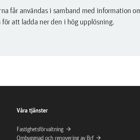
lderna får användas i samband med information o
 för att ladda ner den i hög upplösning.
Våra tjänster
arrow_forward
Fastighetsförvaltning
arrow_forward
Ombyggnad och renovering av Brf