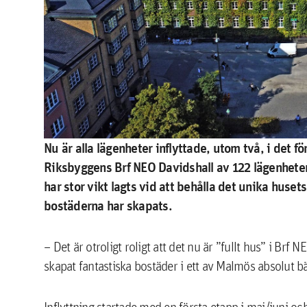
Nu är alla lägenheter inflyttade, utom två, i det f
Riksbyggens Brf NEO Davidshall av 122 lägenheter 
har stor vikt lagts vid att behålla det unika huse
bostäderna har skapats.
– Det är otroligt roligt att det nu är ”fullt hus” i Brf
skapat fantastiska bostäder i ett av Malmös absolut b
Inflyttning startade med en första etapp i maj/juni oc