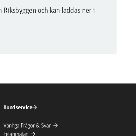
m Riksbyggen och kan laddas ner i
arrow_forward
Kundservice
arrow_forward
Vanliga Frågor & Svar
arrow_forward
Felanmälan