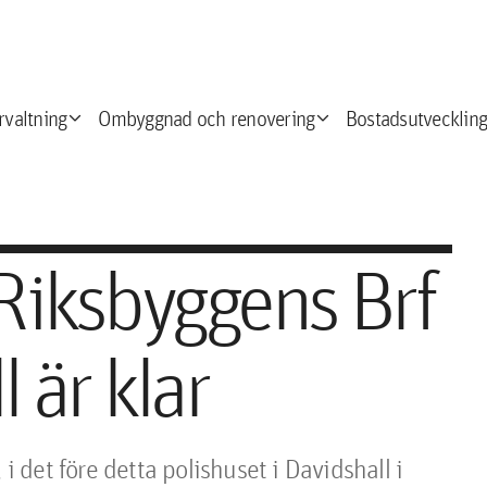
expand_more
expand_more
e
rvaltning
Ombyggnad och renovering
Bostadsutveckling
 Riksbyggens Brf
 är klar
i det före detta polishuset i Davidshall i 