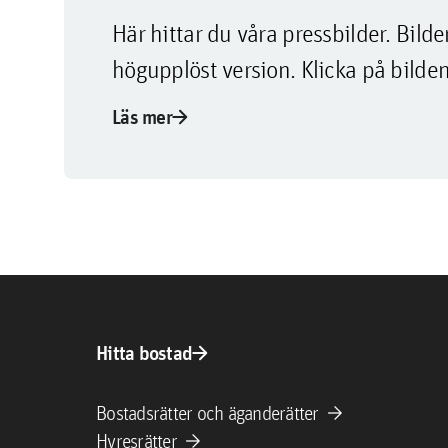
Här hittar du våra pressbilder. Bi
högupplöst version. Klicka på bilden
arrow_forward
Läs mer
arrow_forward
Hitta bostad
arrow_forward
Bostadsrätter och äganderätter
arrow_forward
Hyresrätter