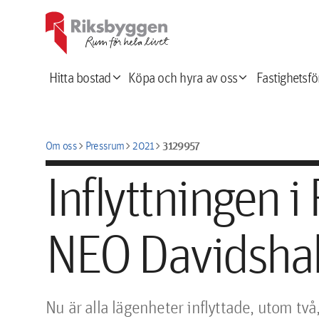
expand_more
expand_more
Hitta bostad
Köpa och hyra av oss
Fastighetsfö
chevron_right
chevron_right
chevron_right
3129957
Om oss
Pressrum
2021
Inflyttningen i
NEO Davidshall
Nu är alla lägenheter inflyttade, utom två, 