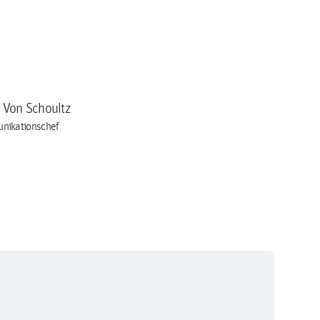
a Von Schoultz
nikationschef