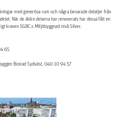
våningar med generösa rum och några bevarade detaljer från
jektet. När de äldre delarna har renoverats har dessa fått en
nligt kraven SGBC:s Miljöbyggnad nivå Silver.
94 65
sbyggen Bostad Sydväst, 040-10 94 57