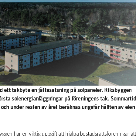
 ett takbyte en jättesatsning på solpaneler. Riksbyggen
största solenergianläggningar på föreningens tak. Sommarti
 och under resten av året beräknas ungefär hälften av elen
ggen har en viktig uppgift att hjälpa bostadsrättsföreningar at