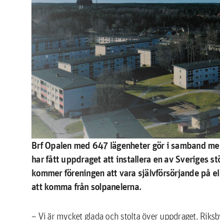
Brf Opalen med 647 lägenheter gör i samband med
har fått uppdraget att installera en av Sveriges 
kommer föreningen att vara självförsörjande på el
att komma från solpanelerna.
– Vi är mycket glada och stolta över uppdraget. Riksby