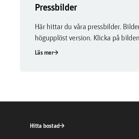
Pressbilder
Här hittar du våra pressbilder. Bi
högupplöst version. Klicka på bilden
arrow_forward
Läs mer
arrow_forward
Hitta bostad