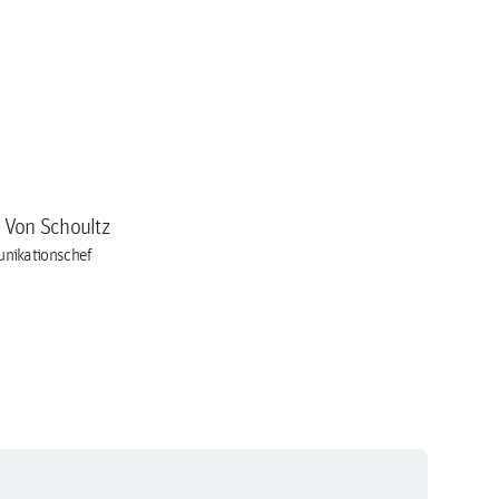
a Von Schoultz
nikationschef