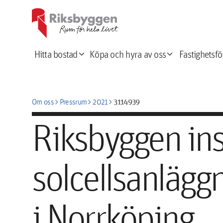
expand_more
expand_more
Hitta bostad
Köpa och hyra av oss
Fastighetsfö
chevron_right
chevron_right
chevron_right
3114939
Om oss
Pressrum
2021
Riksbyggen inst
solcellsanläggn
i Norrköping