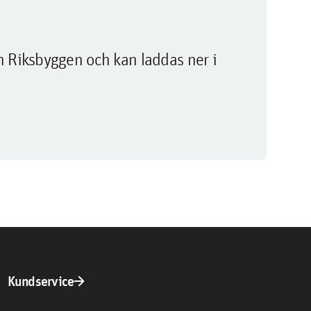
m Riksbyggen och kan laddas ner i
arrow_forward
Kundservice