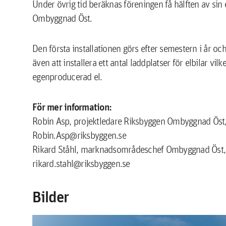
Under övrig tid beräknas föreningen få hälften av sin
Ombyggnad Öst.
Den första installationen görs efter semestern i år o
även att installera ett antal laddplatser för elbilar v
egenproducerad el.
För mer information:
Robin Asp, projektledare Riksbyggen Ombyggnad Öst
Robin.Asp@riksbyggen.se
Rikard Ståhl, marknadsområdeschef Ombyggnad Öst
rikard.stahl@riksbyggen.se
Bilder