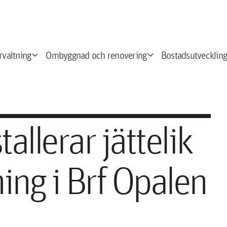
expand_more
expand_more
e
rvaltning
Ombyggnad och renovering
Bostadsutveckling
allerar jättelik
ing i Brf Opalen