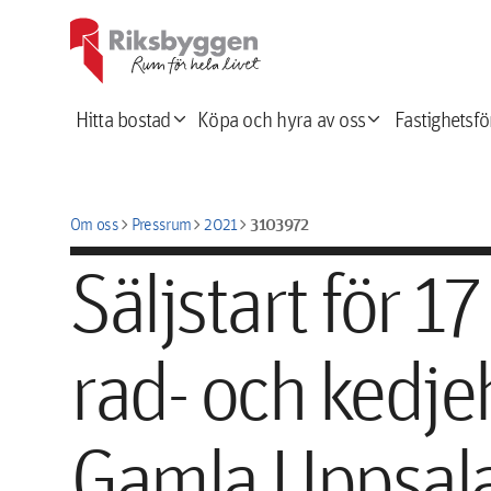
expand_more
expand_more
Hitta bostad
Köpa och hyra av oss
Fastighetsfö
chevron_right
chevron_right
chevron_right
3103972
Om oss
Pressrum
2021
Säljstart för 1
rad- och kedje
Gamla Uppsal