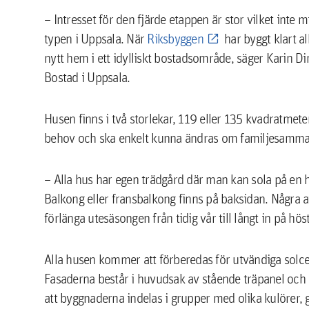
– Intresset för den fjärde etappen är stor vilket inte 
typen i Uppsala. När
Riksbyggen
har byggt klart al
nytt hem i ett idylliskt bostadsområde, säger Karin 
Bostad i Uppsala.
Husen finns i två storlekar, 119 eller 135 kvadratmeter
behov och ska enkelt kunna ändras om familjesamman
– Alla hus har egen trädgård där man kan sola på en här
Balkong eller fransbalkong finns på baksidan. Några 
förlänga utesäsongen från tidig vår till långt in på h
Alla husen kommer att förberedas för utvändiga solce
Fasaderna består i huvudsak av stående träpanel och
att byggnaderna indelas i grupper med olika kulörer, 