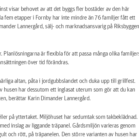
minst visar behovet av att det byggs fler bostäder av den här
la fem etapper i Fornby har inte mindre än 76 familjer fått ett
Dimander Lannergård, sälj- och marknadsansvarig på Riksbygge
. Planlösningarna är flexibla för att passa många olika familjer
sättningen över tid förändras.
liga altan, påta i jordgubbslandet och duka upp till grillfest.
av husen har dessutom ett inglasat uterum som gör att du kan
östen, berättar Karin Dimander Lannergård.
ller på yttertaket. Miljöhuset har sedumtak som takbeklädnad.
 med inslag av liggande träpanel. Gårdsmiljön varieras genom
gult och rött, på träpanelen. Den större varianten av husen har