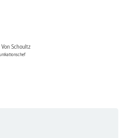
a Von Schoultz
nikationschef