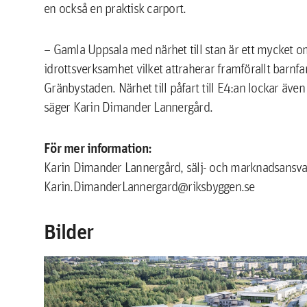
en också en praktisk carport.
– Gamla Uppsala med närhet till stan är ett mycke
idrottsverksamhet vilket attraherar framförallt barnf
Gränbystaden. Närhet till påfart till E4:an lockar ä
säger Karin Dimander Lannergård.
För mer information:
Karin Dimander Lannergård, sälj- och marknadsansva
Karin.DimanderLannergard@riksbyggen.se
Bilder