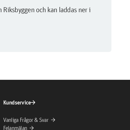
m Riksbyggen och kan laddas ner i
arrow_forward
Kundservice
arrow_forward
Vanliga Frågor & Svar
arrow_forward
Felanmälan