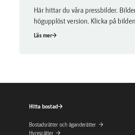
Här hittar du våra pressbilder. Bi
högupplöst version. Klicka på bilden
arrow_forward
Läs mer
arrow_forward
Hitta bostad
arrow_forward
Bostadsrätter och äganderätter
arrow_forward
Hyresrätter