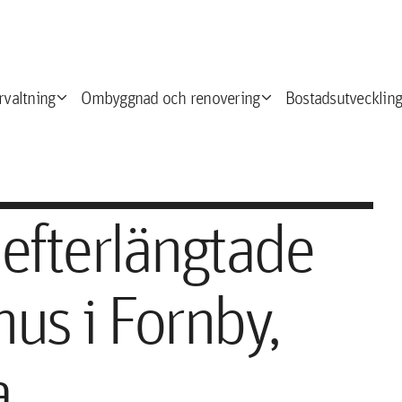
expand_more
expand_more
e
rvaltning
Ombyggnad och renovering
Bostadsutveckling
7 efterlängtade
hus i Fornby,
a