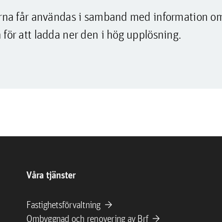
lderna får användas i samband med information o
 för att ladda ner den i hög upplösning.
Våra tjänster
arrow_forward
Fastighetsförvaltning
arrow_forward
Ombyggnad och renovering av Brf