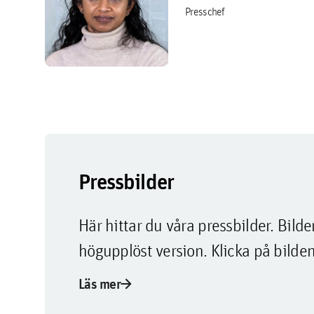
Presschef
Pressbilder
Här hittar du våra pressbilder. Bi
högupplöst version. Klicka på bilden
arrow_forward
Läs mer