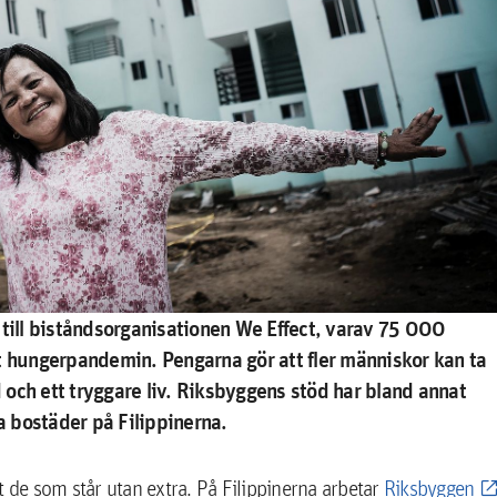
ill biståndsorganisationen We Effect, varav 75 000
t hungerpandemin. Pengarna gör att fler människor kan ta
d och ett tryggare liv. Riksbyggens stöd har bland annat
 bostäder på Filippinerna.
t de som står utan extra. På Filippinerna arbetar
Riksbyggen