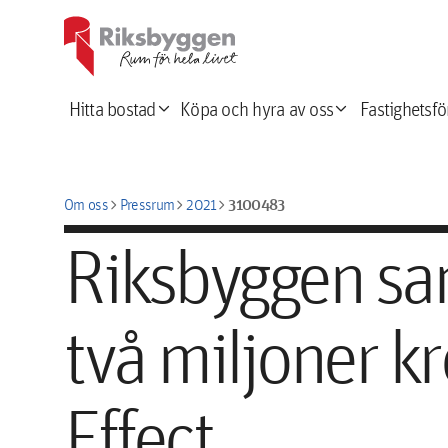
expand_more
expand_more
Hitta bostad
Köpa och hyra av oss
Fastighetsfö
chevron_right
chevron_right
chevron_right
3100483
Om oss
Pressrum
2021
Riksbyggen sa
två miljoner kr
Effect