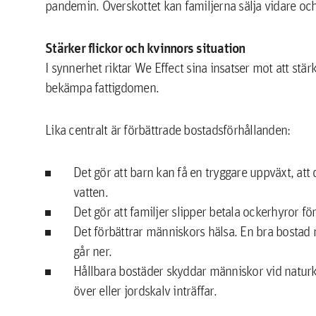
pandemin. Överskottet kan familjerna sälja vidare och
Stärker flickor och kvinnors situation
I synnerhet riktar We Effect sina insatser mot att stär
bekämpa fattigdomen.
Lika centralt är förbättrade bostadsförhållanden:
Det gör att barn kan få en tryggare uppväxt, att de
vatten.
Det gör att familjer slipper betala ockerhyror f
Det förbättrar människors hälsa. En bra bostad
går ner.
Hållbara bostäder skyddar människor vid naturkat
över eller jordskalv inträffar.