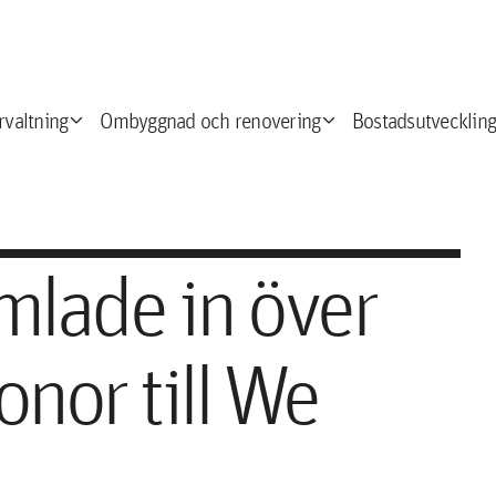
expand_more
expand_more
e
rvaltning
Ombyggnad och renovering
Bostadsutveckling
mlade in över
onor till We