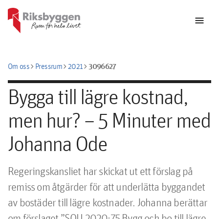
menu
chevron_right
chevron_right
chevron_right
3096627
Om oss
Pressrum
2021
Bygga till lägre kostnad,
men hur? – 5 Minuter med
Johanna Ode
Regeringskansliet har skickat ut ett förslag på 
remiss om åtgärder för att underlätta byggandet 
av bostäder till lägre kostnader. Johanna berättar 
om förslaget ”SOU 2020:75 Bygg och bo till lägre 