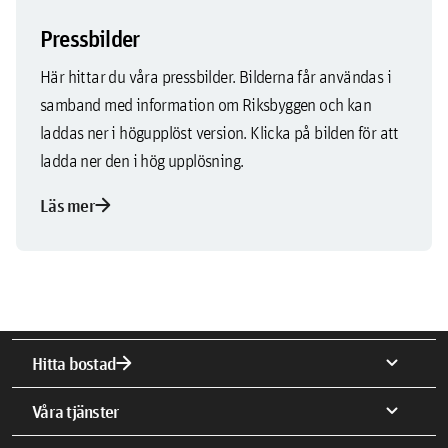
Pressbilder
Här hittar du våra pressbilder. Bilderna får användas i
samband med information om Riksbyggen och kan
laddas ner i högupplöst version. Klicka på bilden för att
ladda ner den i hög upplösning.
arrow_forward
Läs mer
arrow_forward
expand_more
Hitta bostad
expand_more
Våra tjänster