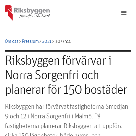
menu
chevron_right
chevron_right
chevron_right
3077511
Om oss
Pressrum
2021
Riksbyggen förvärvar i
Norra Sorgenfri och
planerar för 150 bostäder
Riksbyggen har förvärvat fastigheterna Smedjan 
9 och 12 i Norra Sorgenfri i Malmö. På 
fastigheterna planerar Riksbyggen att uppföra 
cirka 150 lägenheter, både hyres- och 