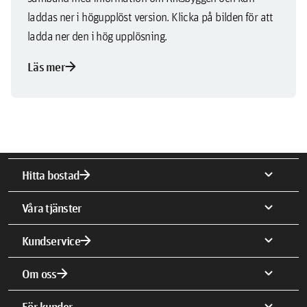
laddas ner i högupplöst version. Klicka på bilden för att
ladda ner den i hög upplösning.
arrow_forward
Läs mer
arrow_forward
expand_more
Hitta bostad
expand_more
Våra tjänster
arrow_forward
expand_more
Kundservice
arrow_forward
expand_more
Om oss
expand_more
För kunder