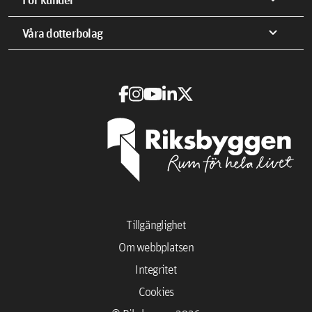
expand_more
Våra dotterbolag
Tillgänglighet
Om webbplatsen
Integritet
Cookies