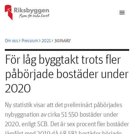
menu
chevron_right
chevron_right
chevron_right
3074687
Om oss
Pressrum
2021
För låg byggtakt trots fler
påbörjade bostäder under
2020
Ny statistik visar att det preliminärt påbörjades 
nybyggnation av cirka 51 550 bostäder under 
2020, enligt SCB. Det är sex procent fler bostäder 
jämfört med 2019 då 48 581 bostäder började 