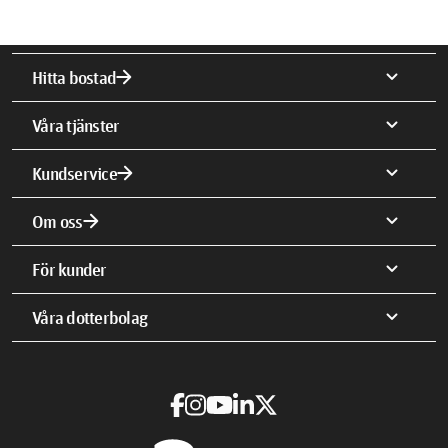
arrow_forward
expand_more
Hitta bostad
expand_more
Våra tjänster
arrow_forward
expand_more
Kundservice
arrow_forward
expand_more
Om oss
expand_more
För kunder
expand_more
Våra dotterbolag