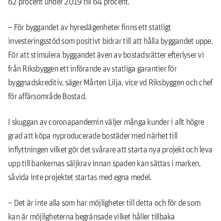
62 procent under 2019 till 64 procent.
– För byggandet av hyreslägenheter finns ett statligt
investeringsstöd som positivt bidrar till att hålla byggandet uppe.
För att stimulera byggandet även av bostadsrätter efterlyser vi
från Riksbyggen ett införande av statliga garantier för
byggnadskreditiv, säger Mårten Lilja, vice vd Riksbyggen och chef
för affärsområde Bostad.
I skuggan av coronapandemin väljer många kunder i allt högre
grad att köpa nyproducerade bostäder med närhet till
inflyttningen vilket gör det svårare att starta nya projekt och leva
upp till bankernas säljkrav innan spaden kan sättas i marken,
såvida inte projektet startas med egna medel.
– Det är inte alla som har möjligheter till detta och för de som
kan är möjligheterna begränsade vilket håller tillbaka