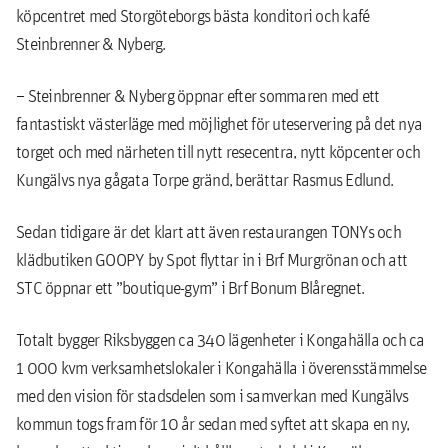
köpcentret med Storgöteborgs bästa konditori och kafé
Steinbrenner & Nyberg.
– Steinbrenner & Nyberg öppnar efter sommaren med ett
fantastiskt västerläge med möjlighet för uteservering på det nya
torget och med närheten till nytt resecentra, nytt köpcenter och
Kungälvs nya gågata Torpe gränd, berättar Rasmus Edlund.
Sedan tidigare är det klart att även restaurangen TONYs och
klädbutiken GOOPY by Spot flyttar in i Brf Murgrönan och att
STC öppnar ett ”boutique-gym” i Brf Bonum Blåregnet.
Totalt bygger Riksbyggen ca 340 lägenheter i Kongahälla och ca
1 000 kvm verksamhetslokaler i Kongahälla i överensstämmelse
med den vision för stadsdelen som i samverkan med Kungälvs
kommun togs fram för 10 år sedan med syftet att skapa en ny,