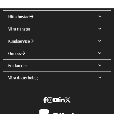
arrow_forward
expand_more
Hitta bostad
expand_more
Våra tjänster
arrow_forward
expand_more
Kundservice
arrow_forward
expand_more
Om oss
expand_more
För kunder
expand_more
Våra dotterbolag