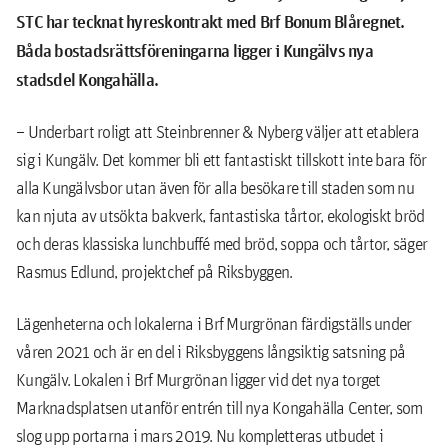
STC har tecknat hyreskontrakt med Brf Bonum Blåregnet.
Båda bostadsrättsföreningarna ligger i Kungälvs nya
stadsdel Kongahälla.
– Underbart roligt att Steinbrenner & Nyberg väljer att etablera
sig i Kungälv. Det kommer bli ett fantastiskt tillskott inte bara för
alla Kungälvsbor utan även för alla besökare till staden som nu
kan njuta av utsökta bakverk, fantastiska tårtor, ekologiskt bröd
och deras klassiska lunchbuffé med bröd, soppa och tårtor, säger
Rasmus Edlund, projektchef på Riksbyggen.
Lägenheterna och lokalerna i Brf Murgrönan färdigställs under
våren 2021 och är en del i Riksbyggens långsiktig satsning på
Kungälv. Lokalen i Brf Murgrönan ligger vid det nya torget
Marknadsplatsen utanför entrén till nya Kongahälla Center, som
slog upp portarna i mars 2019. Nu kompletteras utbudet i