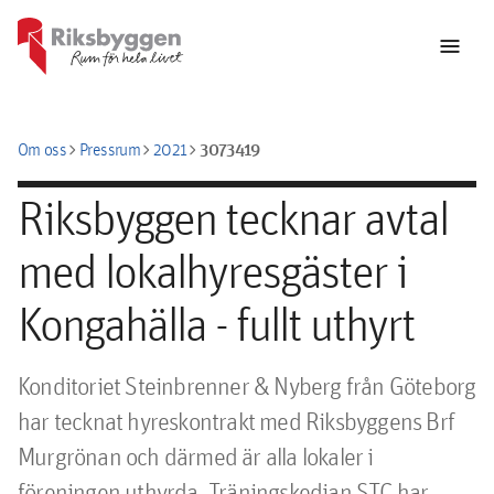
menu
chevron_right
chevron_right
chevron_right
3073419
Om oss
Pressrum
2021
Riksbyggen tecknar avtal
med lokalhyresgäster i
Kongahälla - fullt uthyrt
Konditoriet Steinbrenner & Nyberg från Göteborg 
har tecknat hyreskontrakt med Riksbyggens Brf 
Murgrönan och därmed är alla lokaler i 
föreningen uthyrda. Träningskedjan STC har 