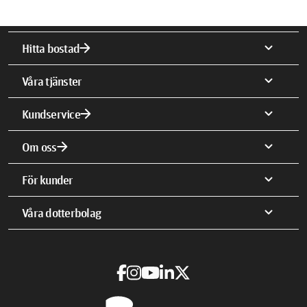
arrow_forward
expand_more
Hitta bostad
expand_more
Våra tjänster
arrow_forward
expand_more
Kundservice
arrow_forward
expand_more
Om oss
expand_more
För kunder
expand_more
Våra dotterbolag