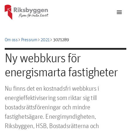
menu
chevron_right
chevron_right
chevron_right
3071289
Om oss
Pressrum
2021
Ny webbkurs för
energismarta fastigheter
Nu finns det en kostnadsfri webbkurs i 
energieffektivisering som riktar sig till 
bostadsrättsföreningar och mindre 
fastighetsägare. Energimyndigheten, 
Riksbyggen, HSB, Bostadsrätterna och 