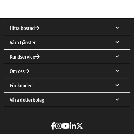
arrow_forward
expand_more
Hitta bostad
expand_more
Våra tjänster
arrow_forward
expand_more
Kundservice
arrow_forward
expand_more
Om oss
expand_more
För kunder
expand_more
Våra dotterbolag