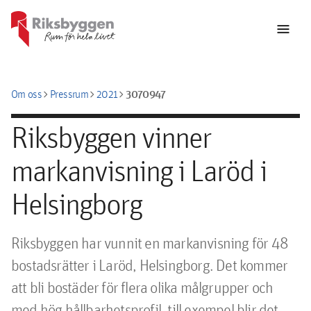
menu
chevron_right
chevron_right
chevron_right
3070947
Om oss
Pressrum
2021
Riksbyggen vinner
markanvisning i Laröd i
Helsingborg
Riksbyggen har vunnit en markanvisning för 48 
bostadsrätter i Laröd, Helsingborg. Det kommer 
att bli bostäder för flera olika målgrupper och 
med hög hållbarhetsprofil, till exempel blir det 