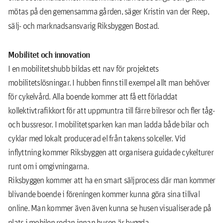
mötas på den gemensamma gården, säger Kristin van der Reep,
sälj- och marknadsansvarig Riksbyggen Bostad.
Mobilitet och innovation
I en mobilitetshubb bildas ett nav för projektets
mobilitetslösningar. I hubben finns till exempel allt man behöver
för cykelvård. Alla boende kommer att få ett förladdat
kollektivtrafikkort för att uppmuntra till färre bilresor och fler tåg-
och bussresor. I mobilitetsparken kan man ladda både bilar och
cyklar med lokalt producerad el från takens solceller. Vid
inflyttning kommer Riksbyggen att organisera guidade cykelturer
runt om i omgivningarna.
Riksbyggen kommer att ha en smart säljprocess där man kommer
blivande boende i föreningen kommer kunna göra sina tillval
online. Man kommer även även kunna se husen visualiserade på
plats i mobilen redan innan husen är byggda.