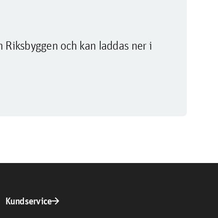
m Riksbyggen och kan laddas ner i
arrow_forward
Kundservice