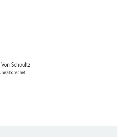
a Von Schoultz
nikationschef