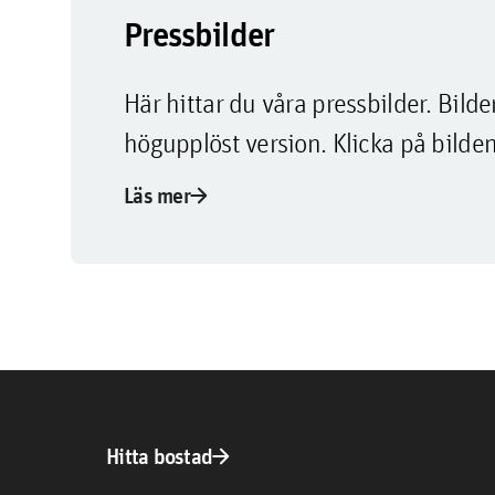
Pressbilder
Här hittar du våra pressbilder. Bi
högupplöst version. Klicka på bilden
arrow_forward
Läs mer
arrow_forward
Hitta bostad