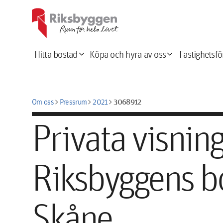
expand_more
expand_more
Hitta bostad
Köpa och hyra av oss
Fastighetsfö
chevron_right
chevron_right
chevron_right
3068912
Om oss
Pressrum
2021
Privata visnin
Riksbyggens bo
Skåne