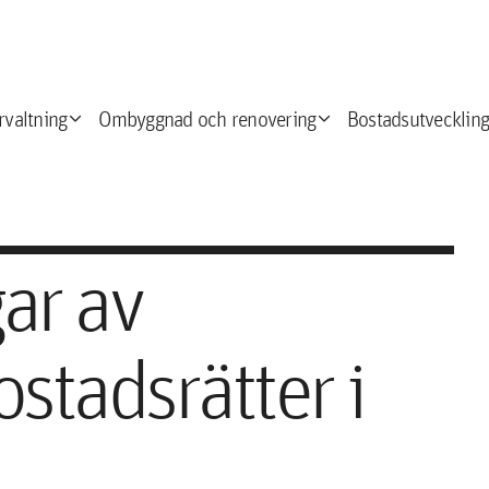
expand_more
expand_more
e
rvaltning
Ombyggnad och renovering
Bostadsutveckling
gar av
stadsrätter i