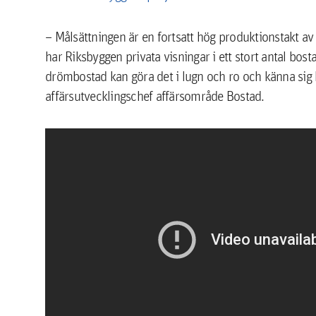
– Målsättningen är en fortsatt hög produktionstakt av n
har Riksbyggen privata visningar i ett stort antal bost
drömbostad kan göra det i lugn och ro och känna sig h
affärsutvecklingschef affärsområde Bostad.