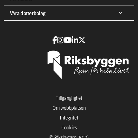
expand_more
Våra dotterbolag
Tillgänglighet
Om webbplatsen
Integritet
Cookies
© Riksbyggen 2026