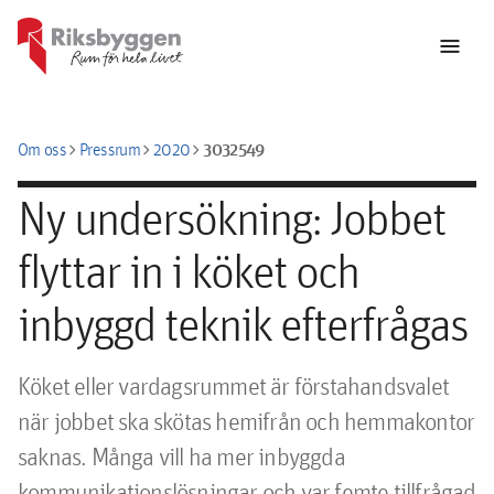
menu
chevron_right
chevron_right
chevron_right
3032549
Om oss
Pressrum
2020
Ny undersökning: Jobbet
flyttar in i köket och
inbyggd teknik efterfrågas
Köket eller vardagsrummet är förstahandsvalet 
när jobbet ska skötas hemifrån och hemmakontor 
saknas. Många vill ha mer inbyggda 
kommunikationslösningar och var femte tillfrågad 