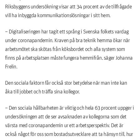
Riksbyggens undersökning visar att 34 procent av de tillfrågade
vill ha inbyggda kommunikationslösningar i sitt hem.
– Digitaliseringen har tagit ett språng i Svenska folkets vardag
under coronapandemin. Kraven på bra teknik hemma ökar när
arbetsmötet ska skötas från köksbordet och alla system som
finns på arbetsplatsen måste fungera hemmifrån, säger Johanna
Frelin.
Den sociala faktorn får också stor betydelse när man inte kan
åka till jobbet och träffa sina kollegor.
– Den sociala hållbarheten är viktig och hela 63 procent uppger i
undersökningen att de ser avsaknaden av kollegorna som det
värsta med coronapandemin ur ett arbetsperspektiv. Det är
också något för oss som bostadsutvecklare att ta hänsyn till, hur