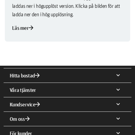
laddas ner i högupplöst version. Klicka på bilden för att
ladda ner den i hög upplösning.
arrow_forward
Läs mer
arrow_forward
expand_more
Hitta bostad
expand_more
Våra tjänster
arrow_forward
expand_more
Kundservice
arrow_forward
expand_more
Om oss
expand_more
För kunder