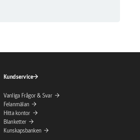
arrow_forward
Kundservice
arrow_forward
Vanliga Frågor & Svar
arrow_forward
Felanmälan
arrow_forward
Hitta kontor
arrow_forward
Blanketter
arrow_forward
Kunskapsbanken