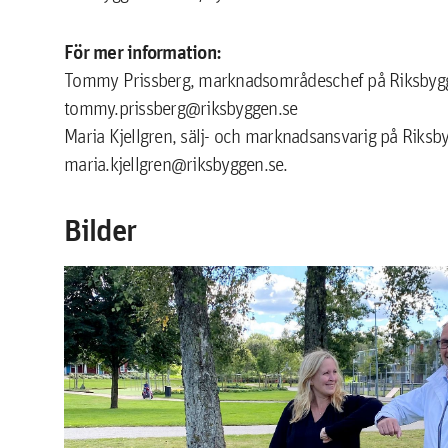
För mer information:
Tommy Prissberg, marknadsområdeschef på Riksbyg
tommy.prissberg@riksbyggen.se
Maria Kjellgren, sälj- och marknadsansvarig på Riks
maria.kjellgren@riksbyggen.se.
Bilder