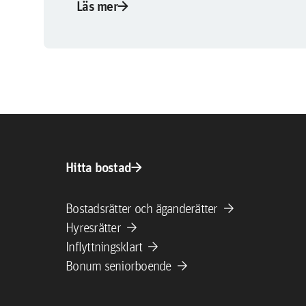
arrow_forward
Läs mer
arrow_forward
Hitta bostad
arrow_forward
Bostadsrätter och äganderätter
arrow_forward
Hyresrätter
arrow_forward
Inflyttningsklart
arrow_forward
Bonum seniorboende