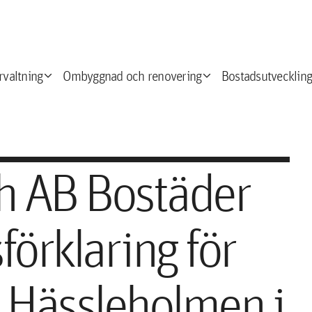
expand_more
expand_more
e
rvaltning
Ombyggnad och renovering
Bostadsutveckling
h AB Bostäder
förklaring för
i Hässleholmen i