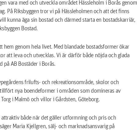
byggen vara med och utveckla området Hässleholm i Borås genom
dag. På Riksbyggen tror vi på Hässleholmen och att det finns
vill kunna äga sin bostad och därmed starta en bostadskarriär,
ksbyggen Bostad.
ett hem genom hela livet. Med blandade bostadsformer ökar
or att leva och utvecklas. Vi är därför både nöjda och glada
vd på AB Bostäder i Borås.
Kypegårdens frilufts- och rekreationsområde, skolor och
g tillfört nya boendeformer i områden som domineras av
 Torg i Malmö och villor i Gårdsten, Göteborg.
 attraktiv både när det gäller utformning och pris och
 säger Maria Kjellgren, sälj- och marknadsansvarig på