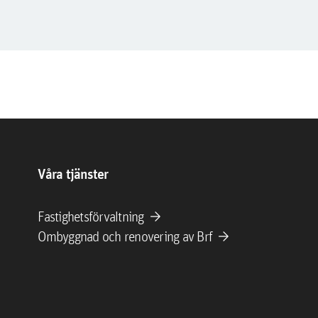
Våra tjänster
arrow_forward
Fastighetsförvaltning
arrow_forward
Ombyggnad och renovering av Brf