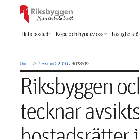
expand_more
expand_more
Hitta bostad
Köpa och hyra av oss
Fastighetsfö
chevron_right
chevron_right
chevron_right
3028519
Om oss
Pressrum
2020
Riksbyggen oc
tecknar avsikts
bostadsrätter 