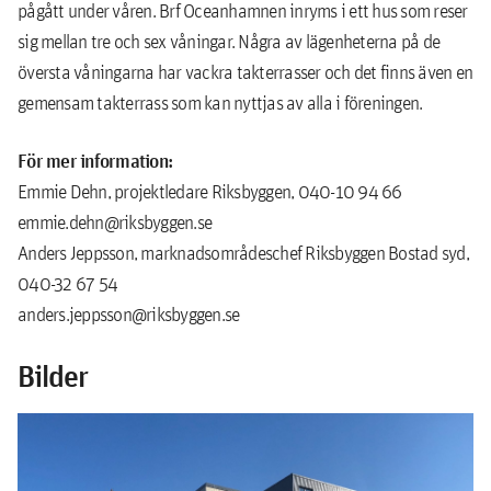
pågått under våren. Brf Oceanhamnen inryms i ett hus som reser
sig mellan tre och sex våningar. Några av lägenheterna på de
översta våningarna har vackra takterrasser och det finns även en
gemensam takterrass som kan nyttjas av alla i föreningen.
För mer information:
Emmie Dehn, projektledare Riksbyggen, 040-10 94 66
emmie.dehn@riksbyggen.se
Anders Jeppsson, marknadsområdeschef Riksbyggen Bostad syd,
040-32 67 54
anders.jeppsson@riksbyggen.se
Bilder