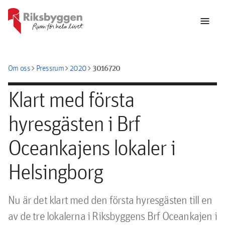
menu
chevron_right
chevron_right
chevron_right
3016720
Om oss
Pressrum
2020
Klart med första
hyresgästen i Brf
Oceankajens lokaler i
Helsingborg
Nu är det klart med den första hyresgästen till en 
av de tre lokalerna i Riksbyggens Brf Oceankajen i 