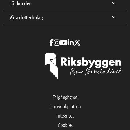
expand_more
För kunder
expand_more
Våra dotterbolag
Tillgänglighet
Om webbplatsen
Integritet
Cookies