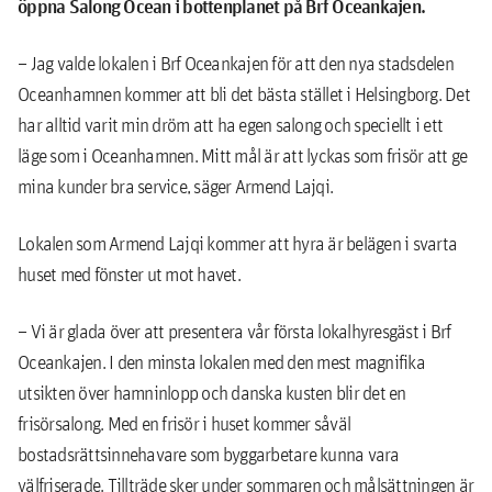
öppna Salong Ocean i bottenplanet på Brf Oceankajen.
– Jag valde lokalen i Brf Oceankajen för att den nya stadsdelen
Oceanhamnen kommer att bli det bästa stället i Helsingborg. Det
har alltid varit min dröm att ha egen salong och speciellt i ett
läge som i Oceanhamnen. Mitt mål är att lyckas som frisör att ge
mina kunder bra service, säger Armend Lajqi.
Lokalen som Armend Lajqi kommer att hyra är belägen i svarta
huset med fönster ut mot havet.
– Vi är glada över att presentera vår första lokalhyresgäst i Brf
Oceankajen. I den minsta lokalen med den mest magnifika
utsikten över hamninlopp och danska kusten blir det en
frisörsalong. Med en frisör i huset kommer såväl
bostadsrättsinnehavare som byggarbetare kunna vara
välfriserade. Tillträde sker under sommaren och målsättningen är