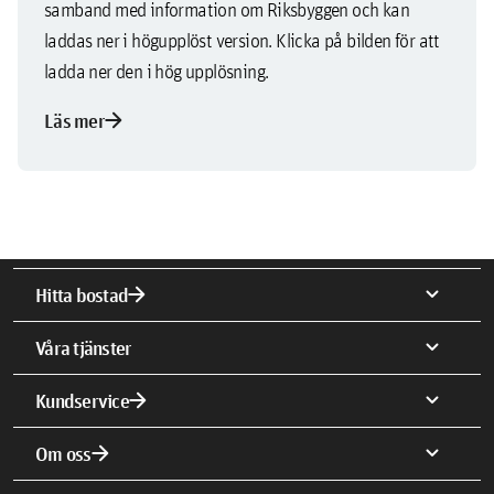
samband med information om Riksbyggen och kan
laddas ner i högupplöst version. Klicka på bilden för att
ladda ner den i hög upplösning.
arrow_forward
Läs mer
arrow_forward
expand_more
Hitta bostad
expand_more
Våra tjänster
arrow_forward
expand_more
Kundservice
arrow_forward
expand_more
Om oss