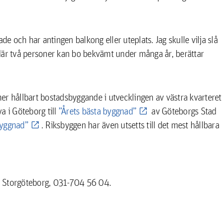
de och har antingen balkong eller uteplats. Jag skulle vilja slå
h där två personer kan bo bekvämt under många år, berättar
r hållbart bostadsbyggande i utvecklingen av västra kvarteret 
a i Göteborg till
”Årets bästa byggnad”
av Göteborgs Stad
byggnad”
. Riksbyggen har även utsetts till det mest hållbara
n Storgöteborg, 031-704 56 04.