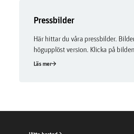
Pressbilder
Här hittar du våra pressbilder. Bi
högupplöst version. Klicka på bilden
arrow_forward
Läs mer