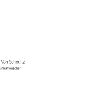
a Von Schoultz
nikationschef