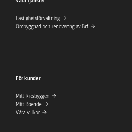
Våra tjänster
arrow_forward
Fastighetsförvaltning
arrow_forward
Ombyggnad och renovering av Brf
För kunder
arrow_forward
Mitt Riksbyggen
arrow_forward
Mitt Boende
arrow_forward
Våra villkor