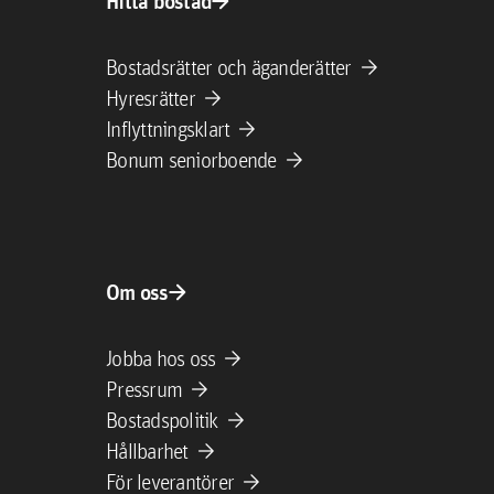
arrow_forward
Hitta bostad
arrow_forward
Bostadsrätter och äganderätter
arrow_forward
Hyresrätter
arrow_forward
Inflyttningsklart
arrow_forward
Bonum seniorboende
arrow_forward
Om oss
arrow_forward
Jobba hos oss
arrow_forward
Pressrum
arrow_forward
Bostadspolitik
arrow_forward
Hållbarhet
arrow_forward
För leverantörer