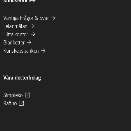
arrow_forward
Kundservice
arrow_forward
Vanliga Frågor & Svar
arrow_forward
Felanmälan
arrow_forward
Hitta kontor
arrow_forward
Blanketter
arrow_forward
Kunskapsbanken
Våra dotterbolag
open_in_new
Simpleko
open_in_new
Rafino