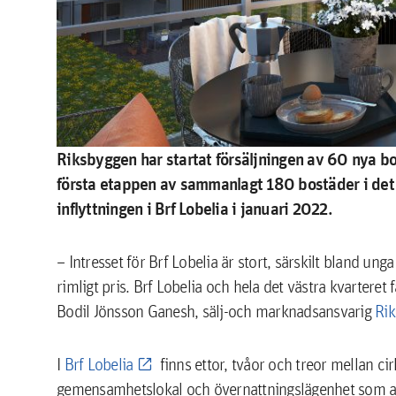
Riksbyggen har startat försäljningen av 60 nya bos
första etappen av sammanlagt 180 bostäder i det v
inflyttningen i Brf Lobelia i januari 2022.
– Intresset för Brf Lobelia är stort, särskilt bland ung
rimligt pris. Brf Lobelia och hela det västra kvarteret 
Bodil Jönsson Ganesh, sälj-och marknadsansvarig
Ri
I
Brf Lobelia
finns ettor, tvåor och treor mellan ci
gemensamhetslokal och övernattningslägenhet som alla