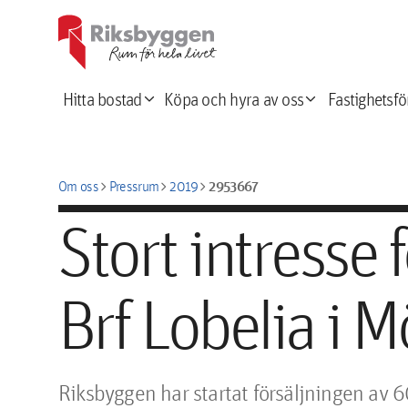
expand_more
expand_more
Hitta bostad
Köpa och hyra av oss
Fastighetsfö
chevron_right
chevron_right
chevron_right
2953667
Om oss
Pressrum
2019
Stort intresse
Brf Lobelia i M
Riksbyggen har startat försäljningen av 60