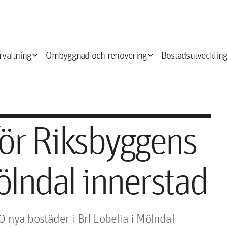
expand_more
expand_more
e
rvaltning
Ombyggnad och renovering
Bostadsutveckling
 för Riksbyggens
ölndal innerstad
 nya bostäder i Brf Lobelia i Mölndal 