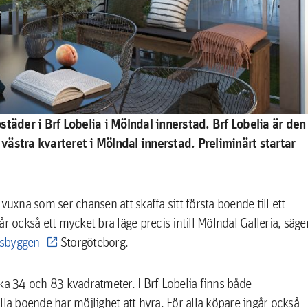
täder i Brf Lobelia i Mölndal innerstad. Brf Lobelia är den
ästra kvarteret i Mölndal innerstad. Preliminärt startar
a vuxna som ser chansen att skaffa sitt första boende till ett
får också ett mycket bra läge precis intill Mölndal Galleria, säge
ksbyggen
Storgöteborg.
rka 34 och 83 kvadratmeter. I Brf Lobelia finns både
 boende har möjlighet att hyra. För alla köpare ingår också