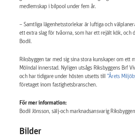
medlemskap i bilpool under fem år.
– Samtliga lägenhetsstorlekar är luftiga och välplanera
ett extra slag för tvåorna, som har ett rejält kök, oc
Bodil.
Riksbyggen tar med sig sina stora kunskaper om ett me
Mölndal innerstad. Nyligen utsågs Riksbyggens Brf Viv
och har tidigare under hösten utsetts till
”Årets Miljö
företaget inom fastighetsbranschen.
För mer information:
Bodil Jönsson, sälj-och marknadsansvarig Riksbygge
Bilder