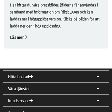
Här hittar du våra pressbilder. Bilderna får användas i
samband med information om Riksbyggen och kan
laddas ner i högupplöst version. Klicka på bilden för att
ladda ner den i hög upplösning.
arrow_forward
Läs mer
arrow_forward
expand_more
Hitta bostad
expand_more
Våra tjänster
arrow_forward
expand_more
Kundservice