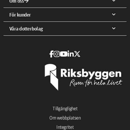
arrow_forward
expand_more
Om oss
expand_more
För kunder
expand_more
Våra dotterbolag
Tillgänglighet
Om webbplatsen
Integritet