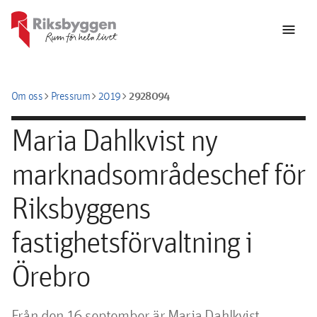
menu
chevron_right
chevron_right
chevron_right
2928094
Om oss
Pressrum
2019
Maria Dahlkvist ny
marknadsområdeschef för
Riksbyggens
fastighetsförvaltning i
Örebro
Från den 16 september är Maria Dahlkvist 