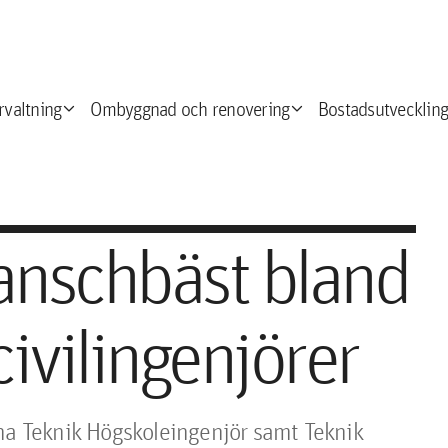
expand_more
expand_more
e
rvaltning
Ombyggnad och renovering
Bostadsutveckling
anschbäst bland
ivilingenjörer
na Teknik Högskoleingenjör samt Teknik 