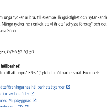
 unga tycker är bra, till exempel långsiktighet och nytänkande
Många tycker helt enkelt att vi är ett "schysst företag" och det
aria Sörén.
ggen, 0766-52 63 50
hållbarhet!
ra till att uppnå FN:s 17 globala hållbarhetsmål. Exempel:
rättsföreningarnas hållbarhetsåtgärder
ktion av bostäder
e med Miljöbyggnad
etsindex – CIX