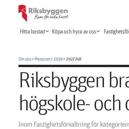
expand_more
expand_more
Hitta bostad
Köpa och hyra av oss
Fastighetsfö
chevron_right
chevron_right
chevron_right
2927748
Om oss
Pressrum
2019
Riksbyggen br
högskole- och c
Inom Fastighetsförvaltning för kategorier