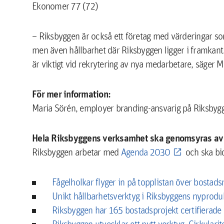
Ekonomer 77 (72)
– Riksbyggen är också ett företag med värderingar som
men även hållbarhet där Riksbyggen ligger i framkant. 
är viktigt vid rekrytering av nya medarbetare, säger M
För mer information:
Maria Sörén, employer branding-ansvarig på Riksby
Hela Riksbyggens verksamhet ska genomsyras av 
Riksbyggen arbetar med
Agenda 2030
och ska bid
Fågelholkar flyger in på topplistan över bostads
Unikt hållbarhetsverktyg i Riksbyggens nyprodu
Riksbyggen har 165 bostadsprojekt certifierad
Riksbyggen utvecklar ett nytt verktyg, Cirkularit