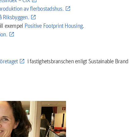
produktion av flerbostadshus.
å Riksbyggen.
till exempel
Positive Footprint Housing
.
ion.
företaget
i fastighetsbranschen enligt Sustainable Brand