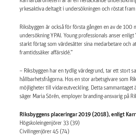
yrkesaktiva deltagit i undersökningen och röstat fram
Riksbyggen är också för första gången en av de 100 m
undersökning YPAI. Young professionals anser enligt YP
starkt förtag som värdesätter sina medarbetare och a
framtidssäker affärsidé.”
– Riksbyggen har en tydlig värdegrund, tar ett stort 
hållbarhetsfrågorna. Hos en stor arbetsgivare som Ri
möjligheter till vidareutveckling. Detta sammantaget 
säger Maria Sörén, employer branding-ansvarig på Ri
Riksbyggens placeringar 2019 (2018), enligt Kar
Högskoleingenjörer 33 (39)
Civilingenjörer 45 (74)