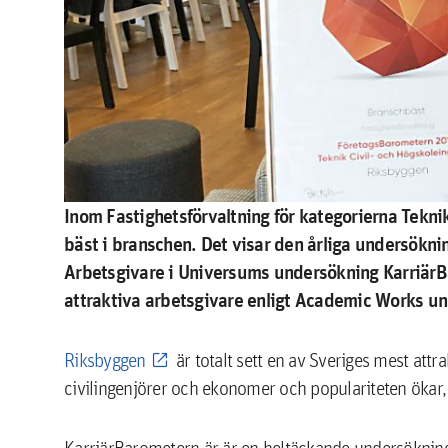
Inom Fastighetsförvaltning för kategorierna Tekni
bäst i branschen. Det visar den årliga undersökni
Arbetsgivare i Universums undersökning KarriärB
attraktiva arbetsgivare enligt Academic Works u
Riksbyggen
är totalt sett en av Sveriges mest att
civilingenjörer och ekonomer och populariteten ökar,
KarriärBarometern är är en heltäckande undersökning 