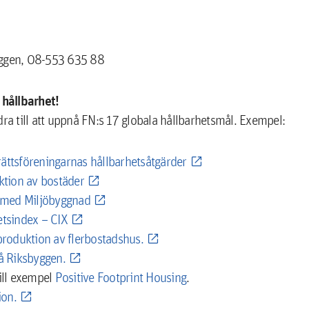
byggen, 08-553 635 88
hållbarhet!
ra till att uppnå FN:s 17 globala hållbarhetsmål. Exempel:
rättsföreningarnas hållbarhetsåtgärder
ktion av bostäder
e med Miljöbyggnad
etsindex – CIX
produktion av flerbostadshus.
å Riksbyggen.
till exempel
Positive Footprint Housing
.
ion.