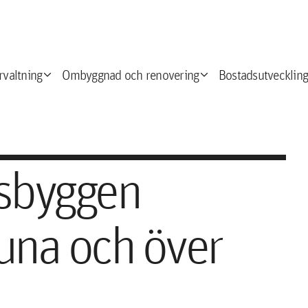
expand_more
expand_more
e
rvaltning
Ombyggnad och renovering
Bostadsutveckling
sbyggen
tuna och över