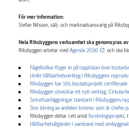
För mer information:
Stefan Nilsson, sälj- och marknadsansvarig på Riks
Hela Riksbyggens verksamhet ska genomsyras av 
Riksbyggen arbetar med
Agenda 2030
och ska bid
Fågelholkar flyger in på topplistan över bostads
Unikt hållbarhetsverktyg i Riksbyggens nyprodu
Riksbyggen har 165 bostadsprojekt certifierad
Riksbyggen utvecklar ett nytt verktyg, Cirkularit
Solcellsanläggningar standard i Riksbyggens ny
Stor ökning av andelen kvinnor som är chefer p
Riksbyggen deltar i ett antal
forskningsprojekt
, 
Hållbarhetsåtgärder i samband med ombyggnat