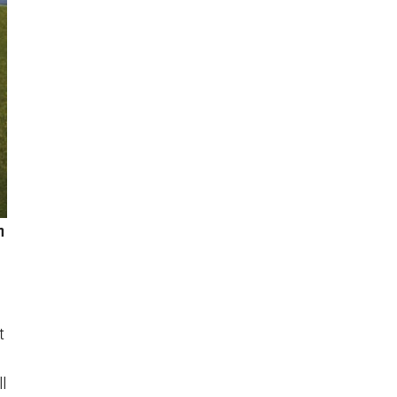
n
t
ll