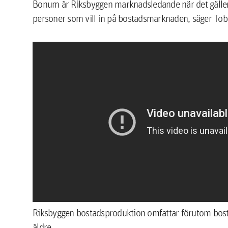
Bonum är Riksbyggen marknadsledande när det gäller a
personer som vill in på bostadsmarknaden, säger Tob
Riksbyggen bostadsproduktion omfattar förutom bosta
äldre.