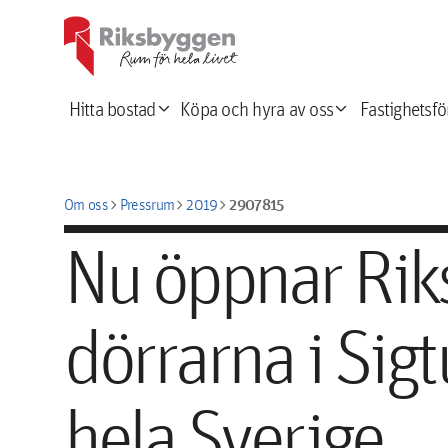
expand_more
expand_more
Hitta bostad
Köpa och hyra av oss
Fastighetsfö
chevron_right
chevron_right
chevron_right
2907815
Om oss
Pressrum
2019
Nu öppnar Rik
dörrarna i Sig
hela Sverige