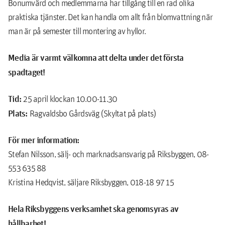
Bonumvärd och medlemmarna har tillgång till en rad olika
praktiska tjänster. Det kan handla om allt från blomvattning när
man är på semester till montering av hyllor.
Media är varmt välkomna att delta under det första
spadtaget!
Tid:
25 april klockan 10.00-11.30
Plats:
Ragvaldsbo Gårdsväg (Skyltat på plats)
För mer information:
Stefan Nilsson, sälj- och marknadsansvarig på Riksbyggen, 08-
553 635 88
Kristina Hedqvist, säljare Riksbyggen, 018-18 97 15
Hela Riksbyggens verksamhet ska genomsyras av
hållbarhet!