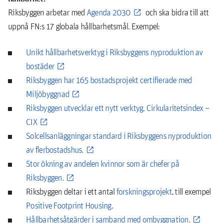
Riksbyggen arbetar med
Agenda 2030
och ska bidra till att
uppnå FN:s 17 globala hållbarhetsmål. Exempel:
Unikt hållbarhetsverktyg i Riksbyggens nyproduktion av
bostäder
Riksbyggen har 165 bostadsprojekt certifierade med
Miljöbyggnad
Riksbyggen utvecklar ett nytt verktyg, Cirkularitetsindex –
CIX
Solcellsanläggningar standard i Riksbyggens nyproduktion
av flerbostadshus.
Stor ökning av andelen kvinnor som är chefer på
Riksbyggen.
Riksbyggen deltar i ett antal
forskningsprojekt
, till exempel
Positive Footprint Housing
.
Hållbarhetsåtgärder i samband med ombyggnation.