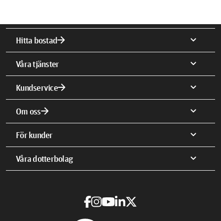
arrow_forward
expand_more
Hitta bostad
expand_more
Våra tjänster
arrow_forward
expand_more
Kundservice
arrow_forward
expand_more
Om oss
expand_more
För kunder
expand_more
Våra dotterbolag