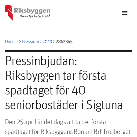
menu
chevron_right
chevron_right
chevron_right
2862345
Om oss
Pressrum
2019
Pressinbjudan:
Riksbyggen tar första
spadtaget för 40
seniorbostäder i Sigtuna
Den 25 april är det dags att ta det första 
spadtaget för Riksbyggens Bonum Brf Trollberget 