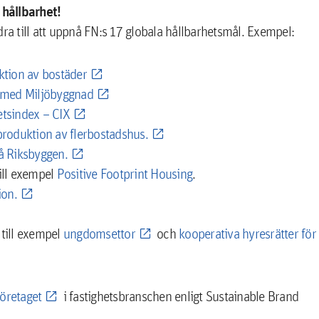
hållbarhet!
ra till att uppnå FN:s 17 globala hållbarhetsmål. Exempel:
ktion av bostäder
e med Miljöbyggnad
etsindex – CIX
produktion av flerbostadshus.
å Riksbyggen.
till exempel
Positive Footprint Housing
.
ion.
till exempel
ungdomsettor
och
kooperativa hyresrätter för
företaget
i fastighetsbranschen enligt Sustainable Brand