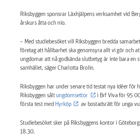
Riksbyggen sponsrar Läxhjälpens verksamhet vid Berg
årskurs åtta och nio.
– Med studiebesöket vill Riksbyggen bredda samarbete
företag att hållbarhet ska genomsyra allt vi gör och att
ungdomar att nå godkända slutbetyg är inte bara en sto
samhället, säger Charlotta Brolin.
Riksbyggen har under senare tid testat nya idéer för 
Riksbyggen sålt
ungdomsettor
i Brf Viva för 95 0
första test med
Hyrköp
av bostadsrätt för unga vu
Studiebesöket sker på Riksbyggens kontor i Göteborg
18.30.