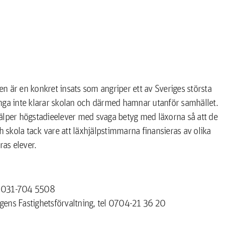
pen är en konkret insats som angriper ett av Sveriges största
 unga inte klarar skolan och därmed hamnar utanför samhället.
älper högstadieelever med svaga betyg med läxorna så att de
h skola tack vare att läxhjälpstimmarna finansieras av olika
ras elever.
n, 031-704 5508
ns Fastighetsförvaltning, tel 0704-21 36 20