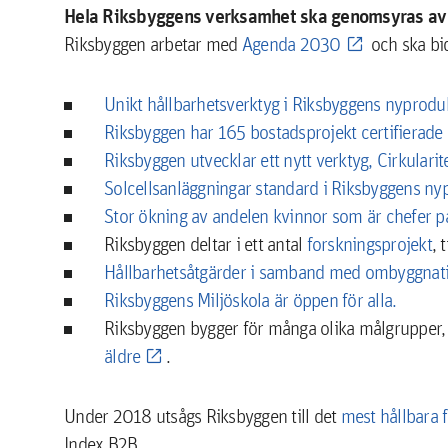
Hela Riksbyggens verksamhet ska genomsyras av 
Riksbyggen arbetar med
Agenda 2030
och ska bid
Unikt hållbarhetsverktyg i Riksbyggens nyprodu
Riksbyggen har 165 bostadsprojekt certifierad
Riksbyggen utvecklar ett nytt verktyg, Cirkularit
Solcellsanläggningar standard i Riksbyggens ny
Stor ökning av andelen kvinnor som är chefer p
Riksbyggen deltar i ett antal
forskningsprojekt
, 
Hållbarhetsåtgärder i samband med ombyggnat
Riksbyggens Miljöskola är öppen för alla.
Riksbyggen bygger för många olika målgrupper, 
äldre
.
Under 2018 utsågs Riksbyggen till det
mest hållbara 
Index B2B.