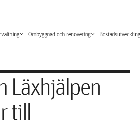
expand_more
expand_more
e
rvaltning
Ombyggnad och renovering
Bostadsutveckling
h Läxhjälpen
 till