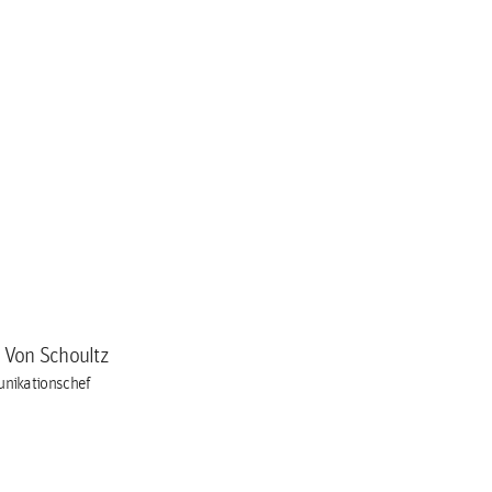
a Von Schoultz
nikationschef