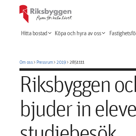
expand_more
expand_more
Hitta bostad
Köpa och hyra av oss
Fastighetsfö
chevron_right
chevron_right
chevron_right
2851111
Om oss
Pressrum
2019
Riksbyggen oc
bjuder in elever
studiebesök