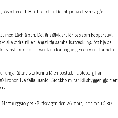
sjöskolan och Hjällboskolan. De inbjudna eleverna går i
t med Läxhjälpen. Det är självklart för oss som kooperativt
 vi ska bidra till en långsiktig samhällsutveckling. Att hjälpa
r vinst för dem själva utan i förlängningen en vinst för hela
hur unga lättare ska kunna få en bostad. I Göteborg har
00 kronor. I Järfälla utanför Stockholm har Riksbyggen gjort ett
xna.
, Masthuggstorget 3B, tisdagen den 26 mars, klockan 16.30 –