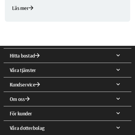
arrow_forward
Läs mer
arrow_forward
expand_more
Hitta bostad
expand_more
Våra tjänster
arrow_forward
expand_more
Kundservice
arrow_forward
expand_more
Om oss
expand_more
För kunder
expand_more
Våra dotterbolag