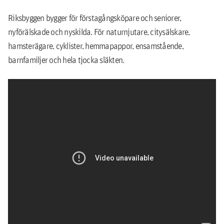
Riksbyggen bygger för förstagångsköpare och seniorer,
nyförälskade och nyskilda. För naturnjutare, citysälskare,
hamsterägare, cyklister, hemmapappor, ensamstående,
barnfamiljer och hela tjocka släkten.