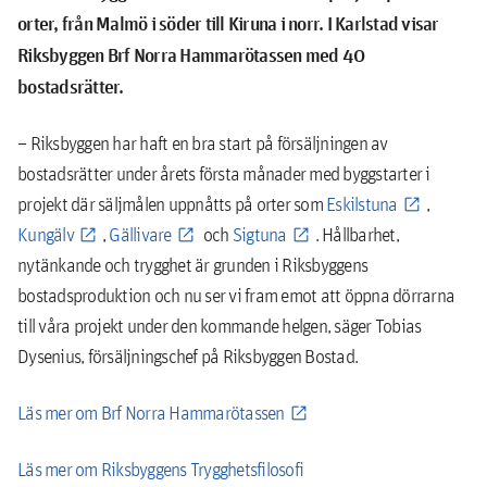
orter, från Malmö i söder till Kiruna i norr. I Karlstad visar
Riksbyggen Brf Norra Hammarötassen med 40
bostadsrätter
.
– Riksbyggen har haft en bra start på försäljningen av
bostadsrätter under årets första månader med byggstarter i
projekt där säljmålen uppnåtts på orter som
Eskilstuna
,
Kungälv
,
Gällivare
och
Sigtuna
. Hållbarhet,
nytänkande och trygghet är grunden i Riksbyggens
bostadsproduktion och nu ser vi fram emot att öppna dörrarna
till våra projekt under den kommande helgen, säger Tobias
Dysenius, försäljningschef på Riksbyggen Bostad.
Läs mer om Brf Norra Hammarötassen
Läs mer om Riksbyggens Trygghetsfilosofi