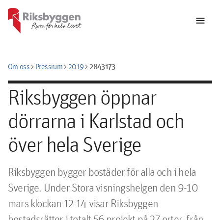
menu
chevron_right
chevron_right
chevron_right
2843173
Om oss
Pressrum
2019
Riksbyggen öppnar
dörrarna i Karlstad och
över hela Sverige
​Riksbyggen bygger bostäder för alla och i hela 
Sverige. Under Stora visningshelgen den 9-10 
mars klockan 12-14 visar Riksbyggen 
bostadsrätter i totalt 56 projekt på 27 orter, från 