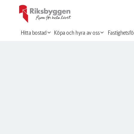
expand_more
expand_more
Hitta bostad
Köpa och hyra av oss
Fastighetsfö