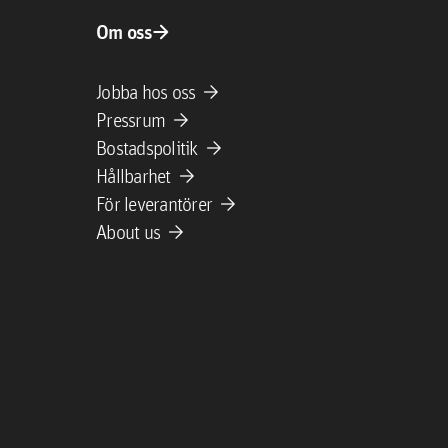
arrow_forward
Om oss
arrow_forward
Jobba hos oss
arrow_forward
Pressrum
arrow_forward
Bostadspolitik
arrow_forward
Hållbarhet
arrow_forward
För leverantörer
arrow_forward
About us