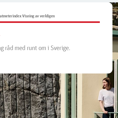
atmeterindex Visning av verkligen
x
ing råd med runt om i Sverige.
en genomsnittlig 25-åring