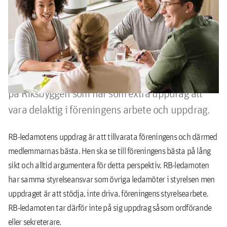
med expertkunskap
En av våra mest populära medlemsförmåner är
att få en Riksbyggenledamot i styrelsen.
Riksbyggenledamoten är oftast en medarbetare
på Riksbyggen som har som extra uppdrag att
vara delaktig i föreningens arbete och uppdrag.
RB-ledamotens uppdrag är att tillvarata föreningens och därmed
medlemmarnas bästa. Hen ska se till föreningens bästa på lång
sikt och alltid argumentera för detta perspektiv. RB-ledamoten
har samma styrelseansvar som övriga ledamöter i styrelsen men
uppdraget är att stödja, inte driva, föreningens styrelsearbete.
RB-ledamoten tar därför inte på sig uppdrag såsom ordförande
eller sekreterare.