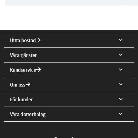
arrow_forward
expand_more
Hitta bostad
expand_more
Våra tjänster
arrow_forward
expand_more
Kundservice
arrow_forward
expand_more
Om oss
expand_more
För kunder
expand_more
Våra dotterbolag