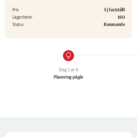
Ej fastställt
Pris
160
Lägenheter
Kommande
Status
lightbulb
Planering pågår