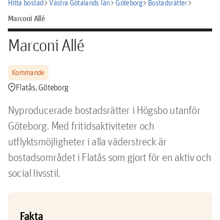
chevron_right
chevron_right
chevron_right
chevron_right
Hitta bostad
Västra Götalands län
Göteborg
Bostadsrätter
Marconi Allé
Marconi Allé
Kommande
location_pin
Flatås, Göteborg
Nyproducerade bostadsrätter i Högsbo utanför 
Göteborg. Med fritidsaktiviteter och 
utflyktsmöjligheter i alla väderstreck är 
bostadsområdet i Flatås som gjort för en aktiv och 
social livsstil. 
Fakta