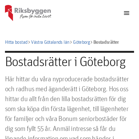
menu
chevron_right
chevron_right
chevron_right
Bostadsrätter
Hitta bostad
Västra Götalands län
Göteborg
Bostadsrätter i Göteborg
Här hittar du våra nyproducerade bostadsrätter
och radhus med äganderätt i Göteborg. Hos oss
hittar du allt från den lilla bostadsrätten för dig
som ska köpa din första lägenhet, till lägenheter
för familjer och våra Bonum seniorbostäder för
dig som fyllt 55 år. Anmäl intresse så får du
löpande information om vad som händer i