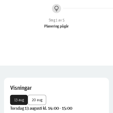
lightbulb
Planering pågår
Visningar
13 aug
20 aug
Torsdag 13 augusti kl. 14:00 - 15:00