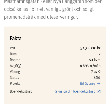
Masthamnsgatan - eller Nya Långgatan som den 
också kallas - blir ett vänligt, grönt och soligt 
promenadstråk med uteserveringar.
Fakta
5 150 000 kr
Pris
2
Rum
60 kvm
Boarea
info
4 693 kr/mån
Avgift
7 av 9
Våning
Såld
Status
arrow_forward
Projekt
Brf Sydney
open_in_new
Boendekostnad
Räkna på din boendekostnad