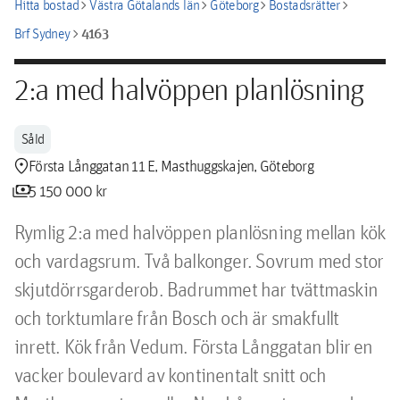
chevron_right
chevron_right
chevron_right
chevron_right
Hitta bostad
Västra Götalands län
Göteborg
Bostadsrätter
chevron_right
4163
Brf Sydney
2:a med halvöppen planlösning
Såld
location_pin
Första Långgatan 11 E, Masthuggskajen, Göteborg
payments
5 150 000 kr
Rymlig 2:a med halvöppen planlösning mellan kök 
och vardagsrum. Två balkonger. Sovrum med stor 
skjutdörrsgarderob. Badrummet har tvättmaskin 
och torktumlare från Bosch och är smakfullt 
inrett. Kök från Vedum. Första Långgatan blir en 
vacker boulevard av kontinentalt snitt och 