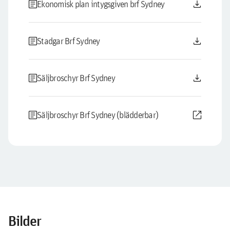
article
download
Ekonomisk plan intygsgiven brf Sydney
article
download
Stadgar Brf Sydney
article
download
Säljbroschyr Brf Sydney
article
open_in_new
Säljbroschyr Brf Sydney (blädderbar)
Bilder