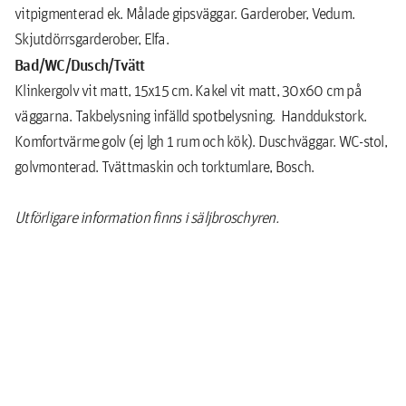
vitpigmenterad ek. Målade gipsväggar. Garderober, Vedum.
Skjutdörrsgarderober, Elfa.
Bad/WC/Dusch/Tvätt
Klinkergolv vit matt, 15x15 cm. Kakel vit matt, 30x60 cm på
väggarna. Takbelysning infälld spotbelysning. Handdukstork.
Komfortvärme golv (ej lgh 1 rum och kök). Duschväggar. WC-stol,
golvmonterad. Tvättmaskin och torktumlare, Bosch.
Utförligare information finns i säljbroschyren.