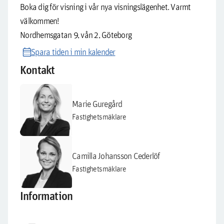
Boka dig för visning i vår nya visningslägenhet. Varmt
välkommen!
Nordhemsgatan 9, vån 2, Göteborg
calendar_month
Spara tiden i min kalender
Kontakt
Marie Guregård
Fastighetsmäklare
Camilla Johansson Cederlöf
Fastighetsmäklare
Information