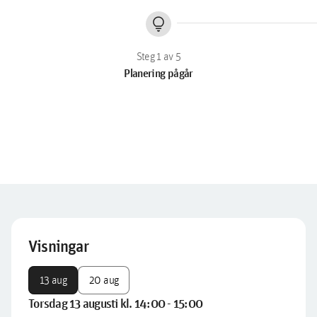
lightbulb
Planering pågår
Visningar
13 aug
20 aug
Torsdag 13 augusti kl. 14:00 - 15:00