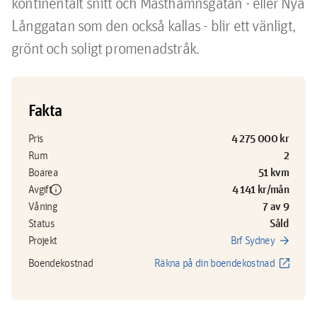
kontinentalt snitt och Masthamnsgatan - eller Nya 
Långgatan som den också kallas - blir ett vänligt, 
grönt och soligt promenadstråk.
Fakta
4 275 000 kr
Pris
2
Rum
51 kvm
Boarea
info
4 141 kr/mån
Avgift
7 av 9
Våning
Såld
Status
arrow_forward
Projekt
Brf Sydney
open_in_new
Boendekostnad
Räkna på din boendekostnad