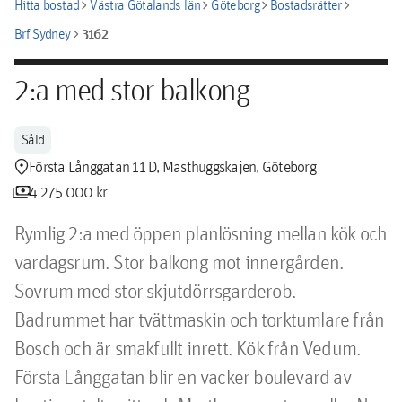
chevron_right
chevron_right
chevron_right
chevron_right
Hitta bostad
Västra Götalands län
Göteborg
Bostadsrätter
chevron_right
3162
Brf Sydney
2:a med stor balkong
Såld
location_pin
Första Långgatan 11 D, Masthuggskajen, Göteborg
payments
4 275 000 kr
Rymlig 2:a med öppen planlösning mellan kök och 
vardagsrum. Stor balkong mot innergården. 
Sovrum med stor skjutdörrsgarderob. 
Badrummet har tvättmaskin och torktumlare från 
Bosch och är smakfullt inrett. Kök från Vedum. 
Första Långgatan blir en vacker boulevard av 