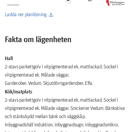
download
Ladda ner planlösning
Fakta om lägenheten
Hall
2-stavs parkettgolv i vitpigmenterad ek, mattlackad. Sockel i
vitpigmenterad ek. Målade väggar.
Garderober, Vedum. Skjutdörrsgarderober, Elfa.
Kök/matplats
2-stavs parkettgolv i vitpigmenterad ek, mattlackad. Sockel i
vitpigmenterad ek. Målade väggar. Snickerier Vedum. Bänkskiva
och stänkskydd mellan bänk och väggskåp.
Inbyggnadshäll induktion, inbyggnadsugn, inbyggnadsmikro,