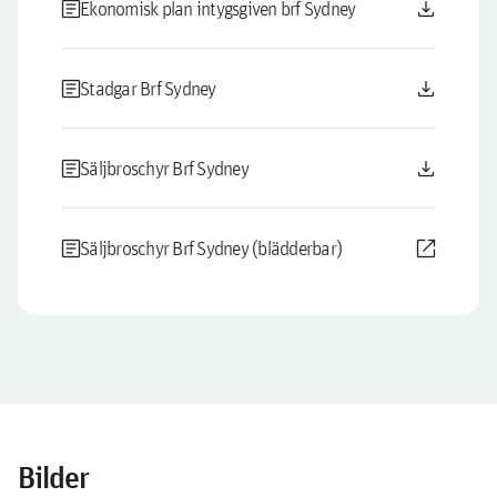
article
download
Ekonomisk plan intygsgiven brf Sydney
article
download
Stadgar Brf Sydney
article
download
Säljbroschyr Brf Sydney
article
open_in_new
Säljbroschyr Brf Sydney (blädderbar)
Bilder