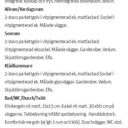
Integrerat kylskåp och frys, helintegrerad diskmaskin, Bosch.
Allrum/Vardagsrum
2-stavs parkettgolv i vitpigmenterad ek, mattlackad. Sockel i
vitpigmenterad ek. Målade väggar.
Sovrum
2-stavs parkettgolv i vitpigmenterad ek, mattlackad.
Vitpigmenterad eksockel. Målade väggar. Garderober, Vedum.
Skjutdörrsgarderober, Elfa.
Klädkammare
2-stavs parkettgolv i vitpigmenterad ek, mattlackad.Sockel i
vitpigmenterad ek. Målade gipsväggar. Garderober, Vedum.
Skjutdörrsgarderober, Elfa.
Bad/WC/Dusch/Tvätt
Klinkergolv vit matt, 15x15 cm. Kakel vit matt, 30x60 cm på
väggarna. Takbelysning infälld spotbelysning. Handdukstork.
Komfortvärme golv (ej lgh 1 rum och kök). Duschväggar. WC-stol,