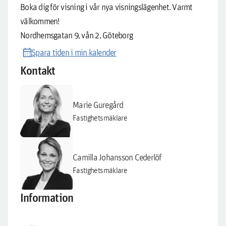
Boka dig för visning i vår nya visningslägenhet. Varmt
välkommen!
Nordhemsgatan 9, vån 2, Göteborg
calendar_month
Spara tiden i min kalender
Kontakt
Marie Guregård
Fastighetsmäklare
Camilla Johansson Cederlöf
Fastighetsmäklare
Information