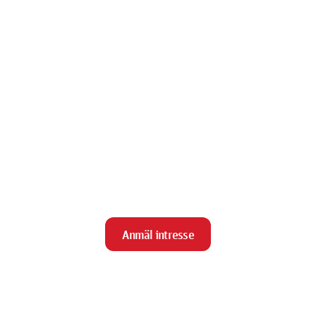
Anmäl intresse
close
Stäng