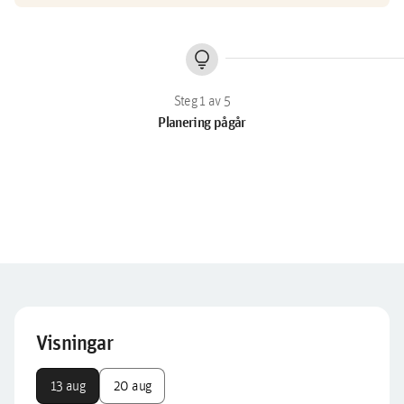
lightbulb
Planering pågår
Visningar
13 aug
20 aug