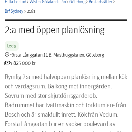
chevron_right
chevron_right
chevron_right
chevron_right
Hitta bostad
Västra Götalands län
Göteborg
Bostadsrätter
chevron_right
2161
Brf Sydney
2:a med öppen planlösning
Ledig
location_pin
Första Långgatan 11 B, Masthuggskajen, Göteborg
payments
4 825 000 kr
Rymlig 2:a med halvöppen planlösning mellan kök 
och vardagsrum. Balkong mot innergården. 
Sovrum med stor skjutdörrsgarderob. 
Badrummet har tvättmaskin och torktumlare från 
Bosch och är smakfullt inrett. Kök från Vedum. 
Första Långgatan blir en vacker boulevard av 