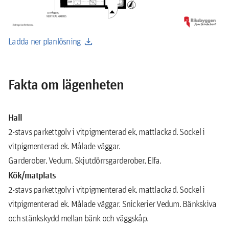
download
Ladda ner planlösning
Fakta om lägenheten
Hall
2-stavs parkettgolv i vitpigmenterad ek, mattlackad. Sockel i
vitpigmenterad ek. Målade väggar.
Garderober, Vedum. Skjutdörrsgarderober, Elfa.
Kök/matplats
2-stavs parkettgolv i vitpigmenterad ek, mattlackad. Sockel i
vitpigmenterad ek. Målade väggar. Snickerier Vedum. Bänkskiva
och stänkskydd mellan bänk och väggskåp.