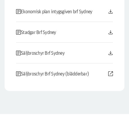
article
download
Ekonomisk plan intygsgiven brf Sydney
article
download
Stadgar Brf Sydney
article
download
Säljbroschyr Brf Sydney
article
open_in_new
Säljbroschyr Brf Sydney (blädderbar)