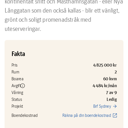
kontinentalt snitt och Masthamnsgatan - eller Nya 
Långgatan som den också kallas - blir ett vänligt, 
grönt och soligt promenadstråk med 
uteserveringar. 
Fakta
4 825 000 kr
Pris
2
Rum
60 kvm
Boarea
info
4 484 kr/mån
Avgift
7 av 9
Våning
Ledig
Status
arrow_forward
Projekt
Brf Sydney
open_in_new
Boendekostnad
Räkna på din boendekostnad