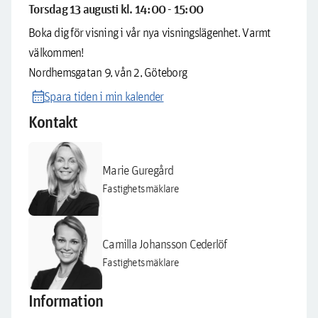
Torsdag 13 augusti kl. 14:00 - 15:00
Boka dig för visning i vår nya visningslägenhet. Varmt
välkommen!
Nordhemsgatan 9, vån 2, Göteborg
calendar_month
Spara tiden i min kalender
Kontakt
Marie Guregård
Fastighetsmäklare
Camilla Johansson Cederlöf
Fastighetsmäklare
Information