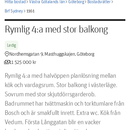
chevron_right
chevron_right
chevron_right
chevron_right
Hitta bostad
Västra Götalands län
Göteborg
Bostadsrätter
chevron_right
1161
Brf Sydney
Rymlig 4:a med stor balkong
Ledig
location_pin
Nordhemsgatan 9, Masthuggskajen, Göteborg
payments
11 525 000 kr
Rymlig 4:a med halvöppen planlösning mellan 
kök och vardagsrum. Stor balkong i västerläge. 
Sovrum med stor skjutdörrsgarderob. 
Badrummet har tvättmaskin och torktumlare från 
Bosch och är smakfullt inrett. Extra wc. Kök från 
Vedum. Första Långgatan blir en vacker 