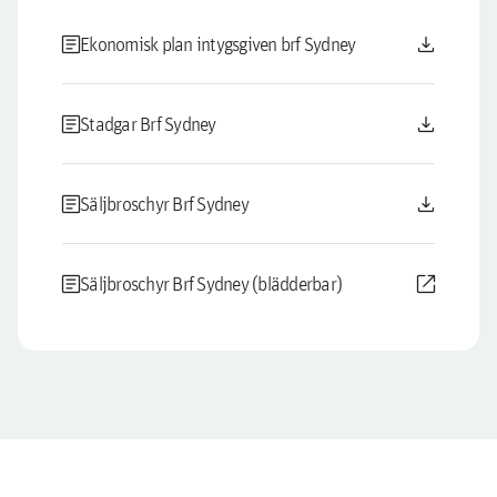
article
download
Ekonomisk plan intygsgiven brf Sydney
article
download
Stadgar Brf Sydney
article
download
Säljbroschyr Brf Sydney
article
open_in_new
Säljbroschyr Brf Sydney (blädderbar)