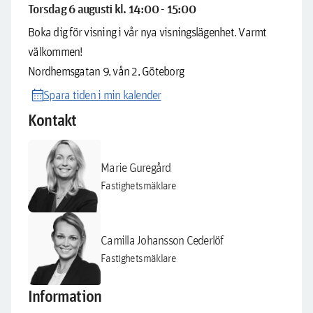
Torsdag 6 augusti kl. 14:00 - 15:00
Boka dig för visning i vår nya visningslägenhet. Varmt
välkommen!
Nordhemsgatan 9, vån 2, Göteborg
calendar_month
Spara tiden i min kalender
Kontakt
Marie Guregård
Fastighetsmäklare
Camilla Johansson Cederlöf
Fastighetsmäklare
Information