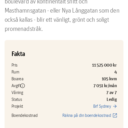
boulevard av kontinentalt snitt och 
Masthamnsgatan - eller Nya Långgatan som den 
också kallas - blir ett vänligt, grönt och soligt 
promenadstråk. 
Fakta
11 525 000 kr
Pris
4
Rum
105 kvm
Boarea
info
7 051 kr/mån
Avgift
7 av 7
Våning
Ledig
Status
arrow_forward
Projekt
Brf Sydney
open_in_new
Boendekostnad
Räkna på din boendekostnad