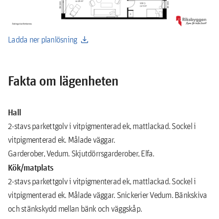
download
Ladda ner planlösning
Fakta om lägenheten
Hall
2-stavs parkettgolv i vitpigmenterad ek, mattlackad. Sockel i
vitpigmenterad ek. Målade väggar.
Garderober, Vedum. Skjutdörrsgarderober, Elfa.
Kök/matplats
2-stavs parkettgolv i vitpigmenterad ek, mattlackad. Sockel i
vitpigmenterad ek. Målade väggar. Snickerier Vedum. Bänkskiva
och stänkskydd mellan bänk och väggskåp.