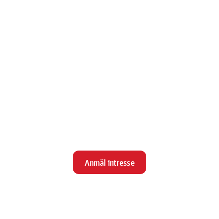
Anmäl intresse
close
Stäng