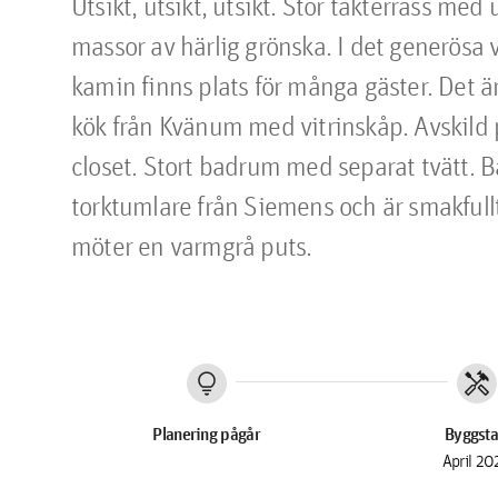
Utsikt, utsikt, utsikt. Stor takterrass me
massor av härlig grönska. I det generös
kamin finns plats för många gäster. Det är
kök från Kvänum med vitrinskåp. Avskild p
closet. Stort badrum med separat tvätt. 
torktumlare från Siemens och är smakfull
möter en varmgrå puts.
lightbulb
handyman
Planering pågår
Byggsta
April 20