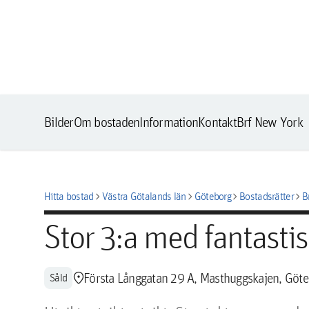
Bilder
Om bostaden
Information
Kontakt
Brf New York
chevron_right
chevron_right
chevron_right
chevron_right
Hitta bostad
Västra Götalands län
Göteborg
Bostadsrätter
B
Stor 3:a med fantastis
location_pin
Första Långgatan 29 A, Masthuggskajen, Göt
Såld