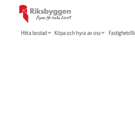
expand_more
expand_more
Hitta bostad
Köpa och hyra av oss
Fastighetsfö