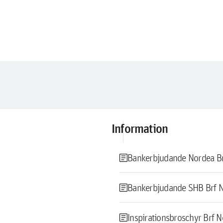
Information
article
Bankerbjudande Nordea B
article
Bankerbjudande SHB Brf 
article
Inspirationsbroschyr Brf 