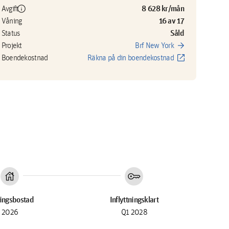
info
8 628 kr/mån
Avgift
16 av 17
Våning
Såld
Status
arrow_forward
Projekt
Brf New York
open_in_new
Boendekostnad
Räkna på din boendekostnad
house
key
ingsbostad
Inflyttningsklart
2026
Q1 2028