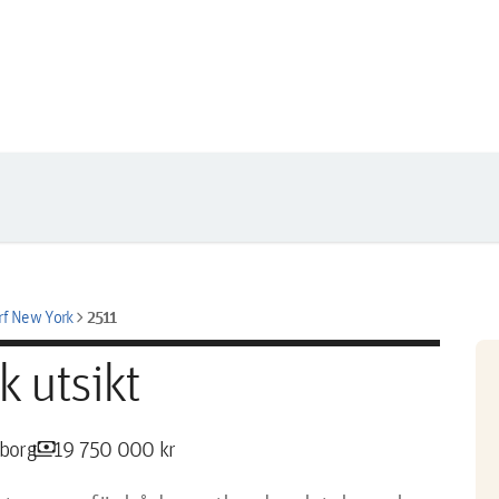
chevron_right
2511
rf New York
k utsikt
payments
eborg
19 750 000 kr