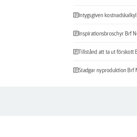
article
Intygsgiven kostnadskalky
article
Inspirationsbroschyr Brf 
article
Tillstånd att ta ut förskot
article
Stadgar nyproduktion Brf