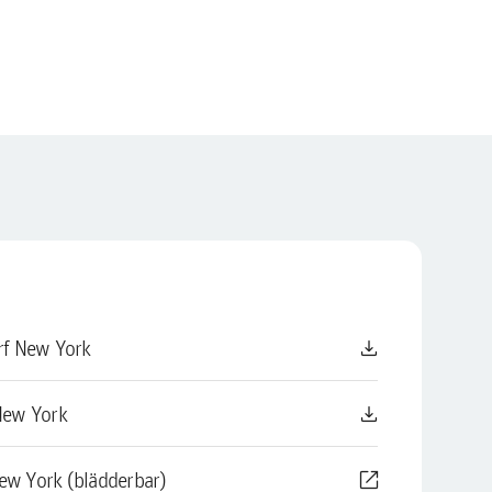
download
rf New York
download
New York
open_in_new
New York (blädderbar)