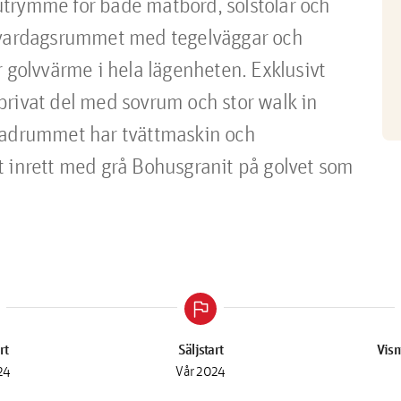
d utrymme för både matbord, solstolar och 
a vardagsrummet med tegelväggar och 
 golvvärme i hela lägenheten. Exklusivt 
rivat del med sovrum och stor walk in 
Badrummet har tvättmaskin och 
t inrett med grå Bohusgranit på golvet som 
flag
rt
Säljstart
Visn
24
Vår 2024