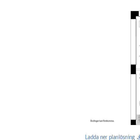
down
Ladda ner planlösning