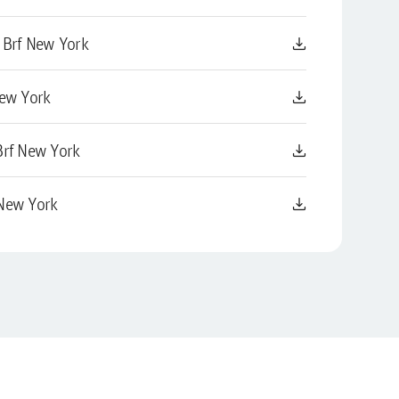
download
l Brf New York
download
New York
download
t Brf New York
download
 New York