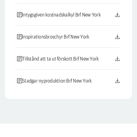
article
download
Intygsgiven kostnadskalkyl Brf New York
article
download
Inspirationsbroschyr Brf New York
article
download
Tillstånd att ta ut förskott Brf New York
article
download
Stadgar nyproduktion Brf New York