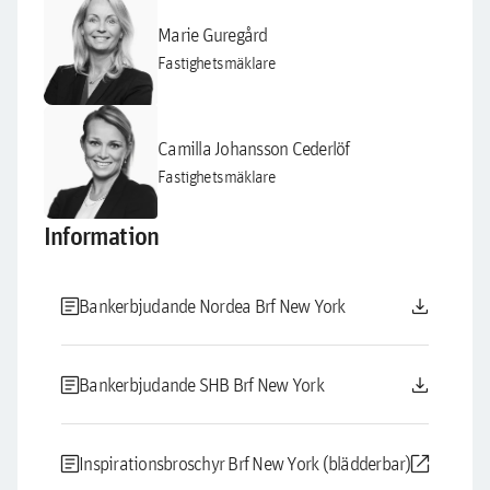
Marie Guregård
Fastighetsmäklare
Camilla Johansson Cederlöf
Fastighetsmäklare
Information
article
download
Bankerbjudande Nordea Brf New York
article
download
Bankerbjudande SHB Brf New York
article
open_in_new
Inspirationsbroschyr Brf New York (blädderbar)