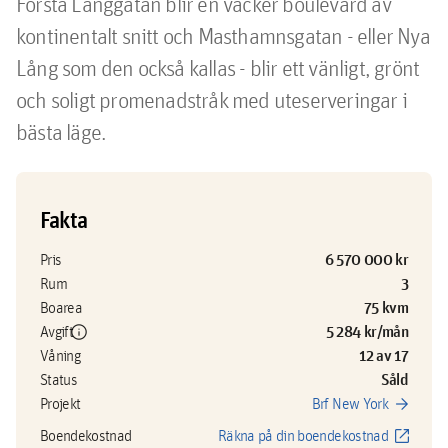
Första Långgatan blir en vacker boulevard av 
kontinentalt snitt och Masthamnsgatan - eller Nya 
Lång som den också kallas - blir ett vänligt, grönt 
och soligt promenadstråk med uteserveringar i 
bästa läge. 
Fakta
6 570 000 kr
Pris
3
Rum
75 kvm
Boarea
info
5 284 kr/mån
Avgift
12 av 17
Våning
Såld
Status
arrow_forward
Projekt
Brf New York
open_in_new
Boendekostnad
Räkna på din boendekostnad