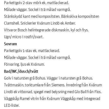
Parkettgolv 2-stav mörk ek, mattlackerad.
Målade väggar. Sockel i trä målad varmgrå.
Stänkskydd kant med kompositsten. Bänkskiva kompositsten
Clamshell. Snickerier Kvänum Lindö ek Amber.
Vitvaror Bosch helintegrerade diskmaskin, kyl och frys.
Ugn/ micro i rostfri/svart.
Sovrum
Parkettgolv 1-stav ek, mattlackerad.
Målade väggar. Sockel i trä målad varmgrå.
Förvaring, ljus ek Kvänum.
Bad/WC/dusch/tvätt
Golv i natursten grå Bohus. Väggar i natursten grå Bohus.
Tvättmaskin, torktumlare från Siemens. Inredning från Kvänum
Lindö ek vitbonad, spegel med belysning med Glo Ball från Flos.
Väggskåp Ramel vitrin från Kvänum Väggskåp med integrerad
LED-lister.