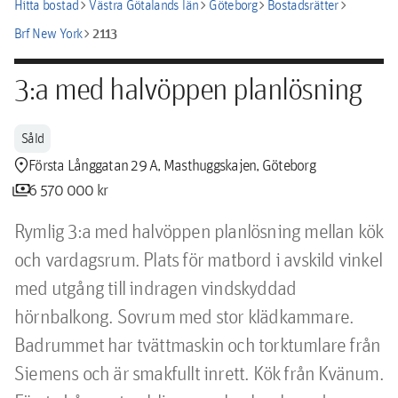
chevron_right
chevron_right
chevron_right
chevron_right
Hitta bostad
Västra Götalands län
Göteborg
Bostadsrätter
chevron_right
2113
Brf New York
3:a med halvöppen planlösning
Såld
location_pin
Första Långgatan 29 A, Masthuggskajen, Göteborg
payments
6 570 000 kr
Rymlig 3:a med halvöppen planlösning mellan kök 
och vardagsrum. Plats för matbord i avskild vinkel 
med utgång till indragen vindskyddad 
hörnbalkong. Sovrum med stor klädkammare. 
Badrummet har tvättmaskin och torktumlare från 
Siemens och är smakfullt inrett. Kök från Kvänum. 