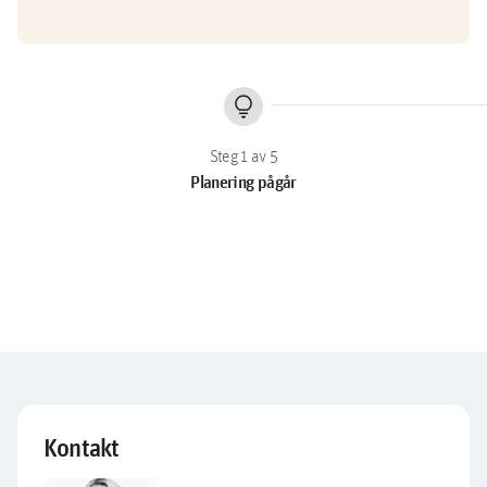
lightbulb
Planering pågår
Kontakt