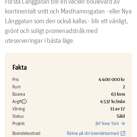
Första Långgatan blir en vacker boulevard av 
kontinentalt snitt och Masthamnsgatan - eller Nya 
Långgatan som den också kallas - blir ett vänligt, 
grönt och soligt promenadstråk med 
uteserveringar i bästa läge. 
Fakta
4 400 000 kr
Pris
2
Rum
63 kvm
Boarea
info
4 537 kr/mån
Avgift
11 av 17
Våning
Såld
Status
arrow_forward
Projekt
Brf New York
open_in_new
Boendekostnad
Räkna på din boendekostnad