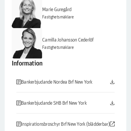
Marie Guregård
Fastighetsmäklare
Camilla Johansson Cederlöf
Fastighetsmäklare
Information
article
download
Bankerbjudande Nordea Brf New York
article
download
Bankerbjudande SHB Brf New York
article
open_in_new
Inspirationsbroschyr Brf New York (blädderbar)