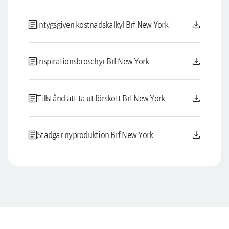
article
download
Intygsgiven kostnadskalkyl Brf New York
article
download
Inspirationsbroschyr Brf New York
article
download
Tillstånd att ta ut förskott Brf New York
article
download
Stadgar nyproduktion Brf New York