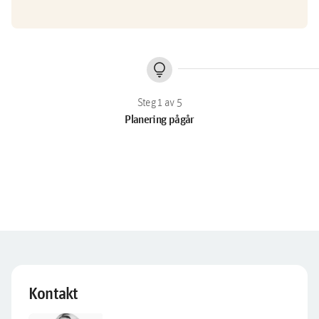
lightbulb
Planering pågår
Kontakt