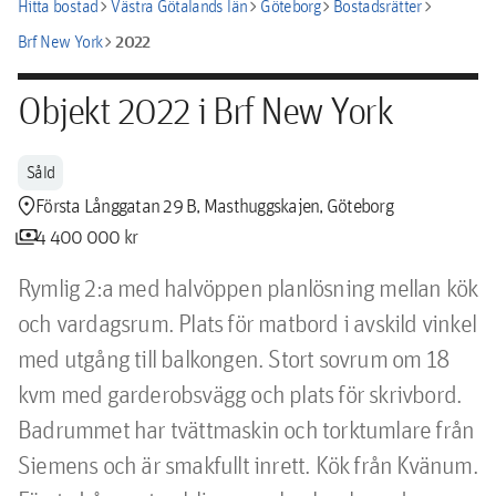
chevron_right
chevron_right
chevron_right
chevron_right
Hitta bostad
Västra Götalands län
Göteborg
Bostadsrätter
chevron_right
2022
Brf New York
Objekt 2022 i Brf New York
Såld
location_pin
Första Långgatan 29 B, Masthuggskajen, Göteborg
payments
4 400 000 kr
Rymlig 2:a med halvöppen planlösning mellan kök 
och vardagsrum. Plats för matbord i avskild vinkel 
med utgång till balkongen. Stort sovrum om 18 
kvm med garderobsvägg och plats för skrivbord. 
Badrummet har tvättmaskin och torktumlare från 
Siemens och är smakfullt inrett. Kök från Kvänum.  