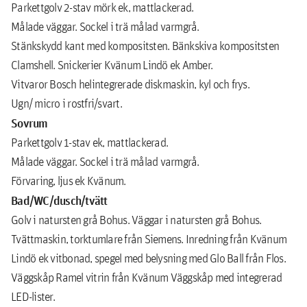
Parkettgolv 2-stav mörk ek, mattlackerad.
Målade väggar. Sockel i trä målad varmgrå.
Stänkskydd kant med kompositsten. Bänkskiva kompositsten
Clamshell. Snickerier Kvänum Lindö ek Amber.
Vitvaror Bosch helintegrerade diskmaskin, kyl och frys.
Ugn/ micro i rostfri/svart.
Sovrum
Parkettgolv 1-stav ek, mattlackerad.
Målade väggar. Sockel i trä målad varmgrå.
Förvaring, ljus ek Kvänum.
Bad/WC/dusch/tvätt
Golv i natursten grå Bohus. Väggar i natursten grå Bohus.
Tvättmaskin, torktumlare från Siemens. Inredning från Kvänum
Lindö ek vitbonad, spegel med belysning med Glo Ball från Flos.
Väggskåp Ramel vitrin från Kvänum Väggskåp med integrerad
LED-lister.