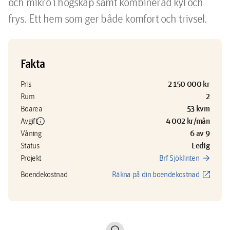
och mikro i högskåp samt kombinerad kyl och 
frys. Ett hem som ger både komfort och trivsel.
Fakta
2 150 000 kr
Pris
2
Rum
53 kvm
Boarea
info
4 002 kr/mån
Avgift
6 av 9
Våning
Ledig
Status
arrow_forward
Projekt
Brf Sjöklinten
open_in_new
Boendekostnad
Räkna på din boendekostnad