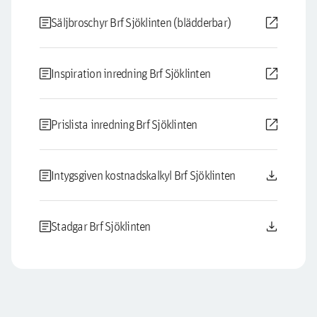
article
open_in_new
Säljbroschyr Brf Sjöklinten (blädderbar)
article
open_in_new
Inspiration inredning Brf Sjöklinten
article
open_in_new
Prislista inredning Brf Sjöklinten
article
download
Intygsgiven kostnadskalkyl Brf Sjöklinten
article
download
Stadgar Brf Sjöklinten