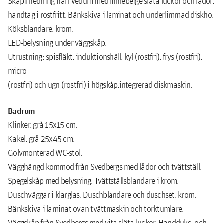
Skåpinredning från Vedum med linnebeige släta luckor och lådor,
handtag i rostfritt. Bänkskiva i laminat och underlimmad diskho.
Köksblandare, krom.
LED-belysning under väggskåp.
Utrustning: spisfläkt, induktionshäll, kyl (rostfri), frys (rostfri),
micro
(rostfri) och ugn (rostfri) i högskåp,integrerad diskmaskin.
Badrum
Klinker, grå 15x15 cm.
Kakel, grå 25x45 cm.
Golvmonterad WC-stol.
Vägghängd kommod från Svedbergs med lådor och tvättställ.
Spegelskåp med belysning. Tvättställsblandare i krom.
Duschväggar i klarglas. Duschblandare och duschset, krom.
Bänkskiva i laminat ovan tvättmaskin och torktumlare.
Väggskåp från Svedbergs med vita släta luckor. Handduks- och