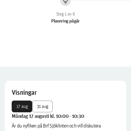
lightbulb
Planering pågår
Visningar
17 aug
31 aug
Måndag 17 augusti kl. 10:00 - 10:30
Är du nyfiken på Brf Sjöklinten och vill diskutera