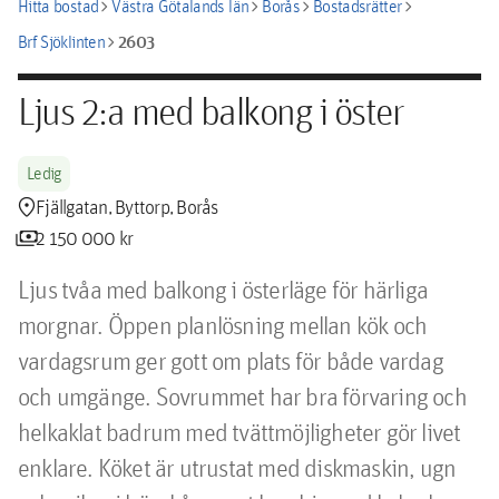
chevron_right
chevron_right
chevron_right
chevron_right
Hitta bostad
Västra Götalands län
Borås
Bostadsrätter
chevron_right
2603
Brf Sjöklinten
Ljus 2:a med balkong i öster
Ledig
location_pin
Fjällgatan, Byttorp, Borås
payments
2 150 000 kr
Ljus tvåa med balkong i österläge för härliga 
morgnar. Öppen planlösning mellan kök och 
vardagsrum ger gott om plats för både vardag 
och umgänge. Sovrummet har bra förvaring och 
helkaklat badrum med tvättmöjligheter gör livet 
enklare. Köket är utrustat med diskmaskin, ugn 