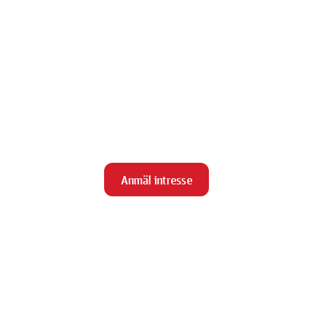
Anmäl intresse
close
Stäng
Meny