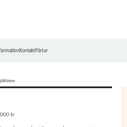
formation
Kontakt
Förtur
jöklinten
 000 kr