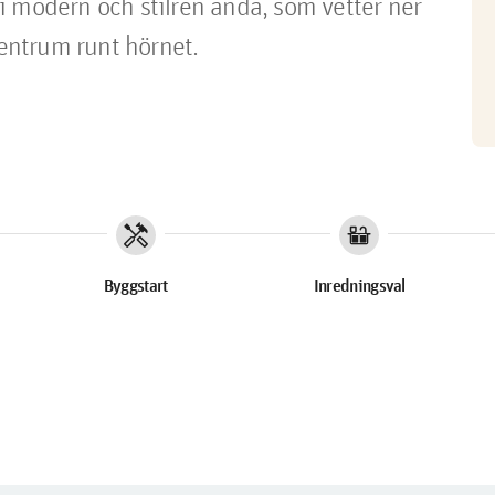
 modern och stilren anda, som vetter ner 
ntrum runt hörnet. 
handyman
countertops
Byggstart
Inredningsval