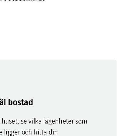
or och modern design –
 vattnet. Naturen är
ardagsrum, ett rymligt
gsrum med plats för både
separat gäst-WC och – i
atlagning och
äl bostad
 huset, se vilka lägenheter som
e ligger och hitta din