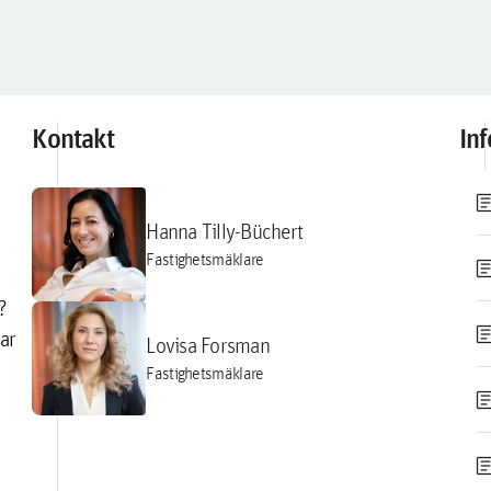
Kontakt
In
artic
Hanna Tilly-Büchert
Fastighetsmäklare
artic
?
artic
ar
Lovisa Forsman
Fastighetsmäklare
artic
artic