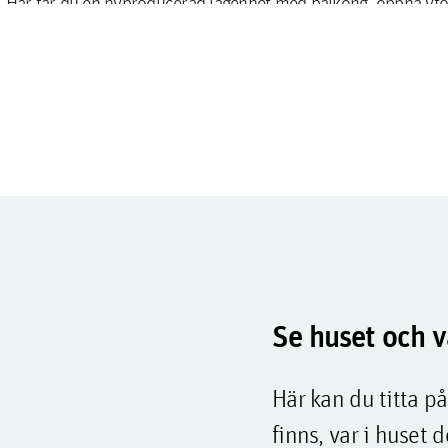
t. Här får du en nyproducerad lägenhet med balkong, öppna yt
 vänner, hemmakontor eller bara lugna kvällar med utsikt över
vet bara en promenad bort.
å höjden
tt välplanerat boende med öppen planlösning mellan kök och v
ong som förlänger vardagsrummet ut i det fria.
lite mer utrymme finns treor med två sovrum, ett luftigt varda
e, samt ett separat kök och gott om förvaring.
generösa ytor med flera sovrum i olika storlekar, två badrum, 
 en egen bastu. Här finns också stora kök med plats för både m
Se huset och v
Här kan du titta på
h komfort på dina villkor
finns, var i huset d