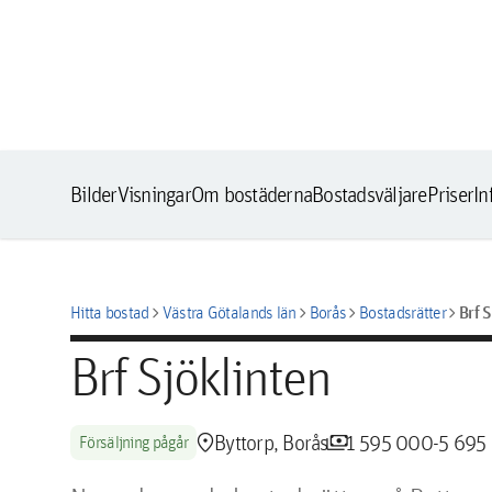
Bilder
Visningar
Om bostäderna
Bostadsväljare
Priser
In
chevron_right
chevron_right
chevron_right
chevron_right
Brf S
Hitta bostad
Västra Götalands län
Borås
Bostadsrätter
Brf Sjöklinten
location_pin
payments
Byttorp, Borås
1 595 000-5 695
Försäljning pågår