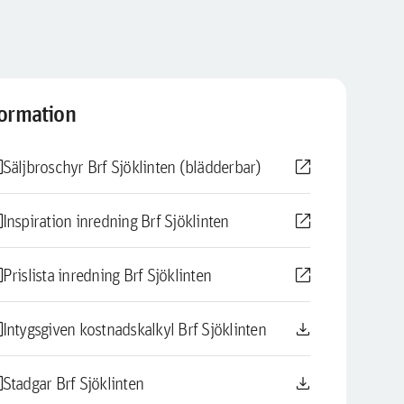
formation
le
open_in_new
Säljbroschyr Brf Sjöklinten (blädderbar)
le
open_in_new
Inspiration inredning Brf Sjöklinten
le
open_in_new
Prislista inredning Brf Sjöklinten
le
download
Intygsgiven kostnadskalkyl Brf Sjöklinten
le
download
Stadgar Brf Sjöklinten