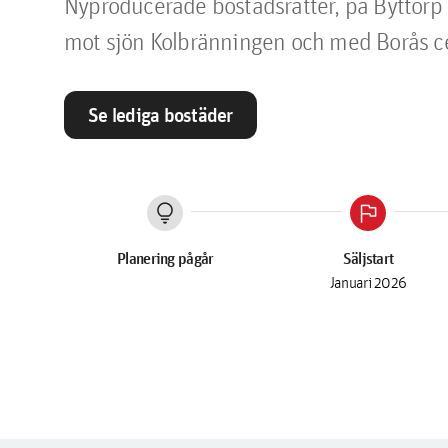
Nyproducerade bostadsrätter, på Byttorp i
mot sjön Kolbränningen och med Borås ce
Se lediga bostäder
lightbulb
flag
Planering pågår
Säljstart
Januari 2026