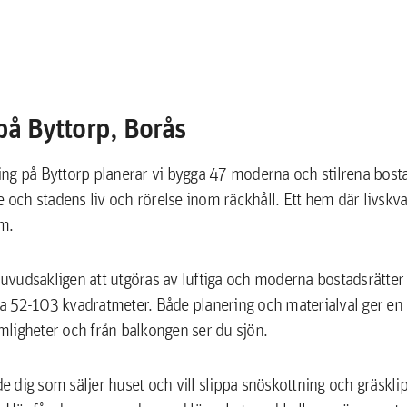
på Byttorp, Borås
ng på Byttorp planerar vi bygga 47 moderna och stilrena bosta
ch stadens liv och rörelse inom räckhåll. Ett hem där livskval
m.
vudsakligen att utgöras av luftiga och moderna bostadsrätter 
a 52-103 kvadratmeter. Både planering och materialval ger en 
mligheter och från balkongen ser du sjön.
 dig som säljer huset och vill slippa snöskottning och gräskl