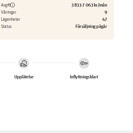
info
3 833-7 063 kr/mån
Avgift
9
Våningar
47
Lägenheter
Försäljning pågår
Status
real_estate_agent
key
Upplåtelse
Inflyttningsklart