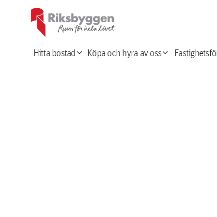
expand_more
expand_more
Hitta bostad
Köpa och hyra av oss
Fastighetsfö