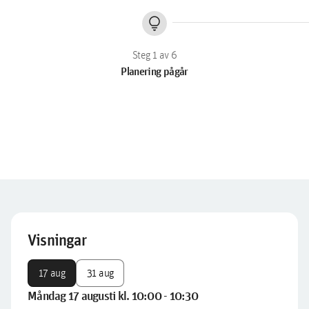
lightbulb
Planering pågår
Visningar
17 aug
31 aug
Måndag 17 augusti kl. 10:00 - 10:30