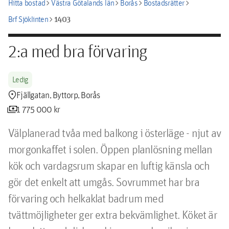
chevron_right
chevron_right
chevron_right
chevron_right
Hitta bostad
Västra Götalands län
Borås
Bostadsrätter
chevron_right
1403
Brf Sjöklinten
2:a med bra förvaring
Ledig
location_pin
Fjällgatan, Byttorp, Borås
payments
1 775 000 kr
Välplanerad tvåa med balkong i österläge - njut av 
morgonkaffet i solen. Öppen planlösning mellan 
kök och vardagsrum skapar en luftig känsla och 
gör det enkelt att umgås. Sovrummet har bra 
förvaring och helkaklat badrum med 
tvättmöjligheter ger extra bekvämlighet. Köket är 