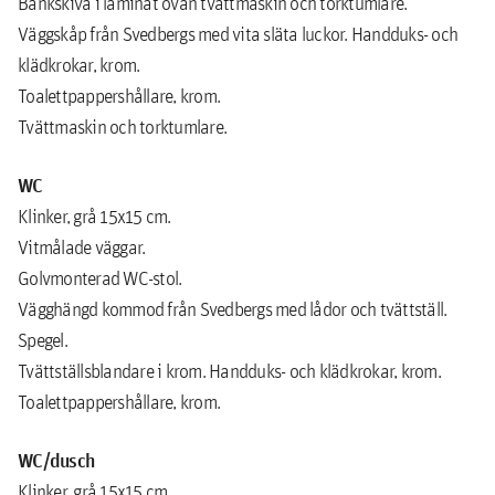
Bänkskiva i laminat ovan tvättmaskin och torktumlare.
Väggskåp från Svedbergs med vita släta luckor. Handduks- och
klädkrokar, krom.
Toalettpappershållare, krom.
Tvättmaskin och torktumlare.
WC
Klinker, grå 15x15 cm.
Vitmålade väggar.
Golvmonterad WC-stol.
Vägghängd kommod från Svedbergs med lådor och tvättställ.
Spegel.
Tvättställsblandare i krom. Handduks- och klädkrokar, krom.
Toalettpappershållare, krom.
WC/dusch
Klinker, grå 15x15 cm.