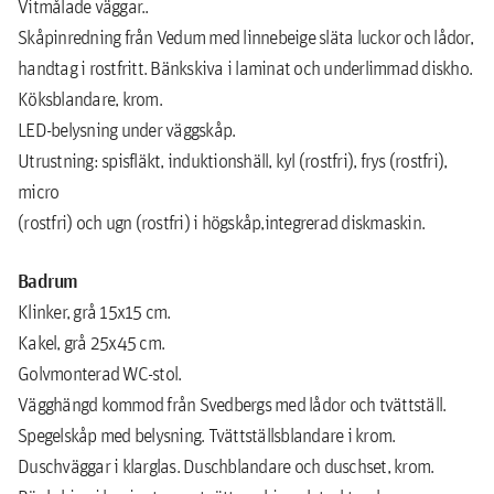
Vitmålade väggar..
Skåpinredning från Vedum med linnebeige släta luckor och lådor,
handtag i rostfritt. Bänkskiva i laminat och underlimmad diskho.
Köksblandare, krom.
LED-belysning under väggskåp.
Utrustning: spisfläkt, induktionshäll, kyl (rostfri), frys (rostfri),
micro
(rostfri) och ugn (rostfri) i högskåp,integrerad diskmaskin.
Badrum
Klinker, grå 15x15 cm.
Kakel, grå 25x45 cm.
Golvmonterad WC-stol.
Vägghängd kommod från Svedbergs med lådor och tvättställ.
Spegelskåp med belysning. Tvättställsblandare i krom.
Duschväggar i klarglas. Duschblandare och duschset, krom.