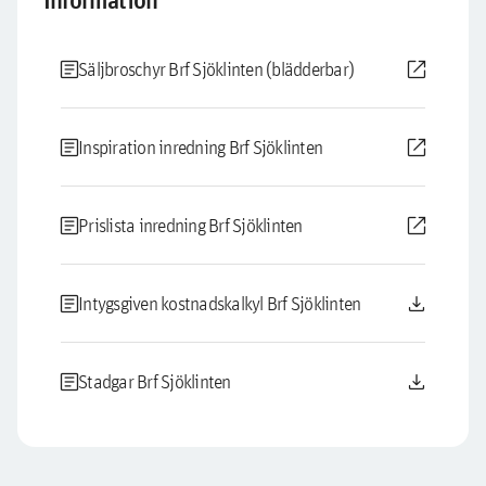
Information
article
open_in_new
Säljbroschyr Brf Sjöklinten (blädderbar)
article
open_in_new
Inspiration inredning Brf Sjöklinten
article
open_in_new
Prislista inredning Brf Sjöklinten
article
download
Intygsgiven kostnadskalkyl Brf Sjöklinten
article
download
Stadgar Brf Sjöklinten