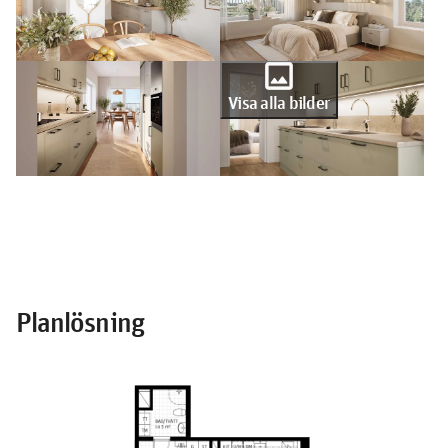
photo
Visa alla bilder
Planlösning