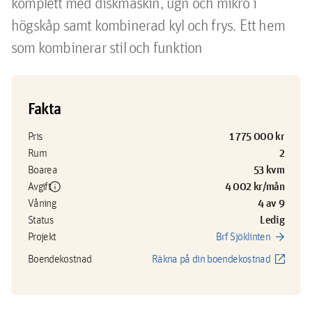
komplett med diskmaskin, ugn och mikro i 
högskåp samt kombinerad kyl och frys. Ett hem 
som kombinerar stil och funktion
Fakta
1 775 000 kr
Pris
2
Rum
53 kvm
Boarea
info
4 002 kr/mån
Avgift
4 av 9
Våning
Ledig
Status
arrow_forward
Projekt
Brf Sjöklinten
open_in_new
Boendekostnad
Räkna på din boendekostnad