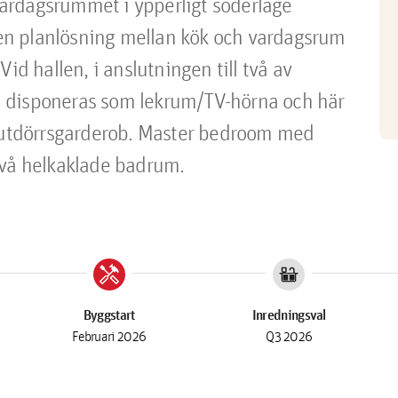
ardagsrummet i ypperligt söderläge 
n planlösning mellan kök och vardagsrum 
id hallen, i anslutningen till två av 
 disponeras som lekrum/TV-hörna och här 
kjutdörrsgarderob. Master bedroom med 
två helkaklade badrum.
handyman
countertops
Byggstart
Inredningsval
Februari 2026
Q3 2026