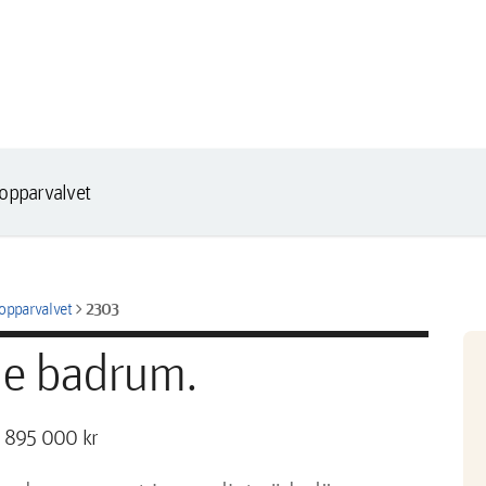
opparvalvet
chevron_right
2303
Kopparvalvet
de badrum.
 895 000 kr