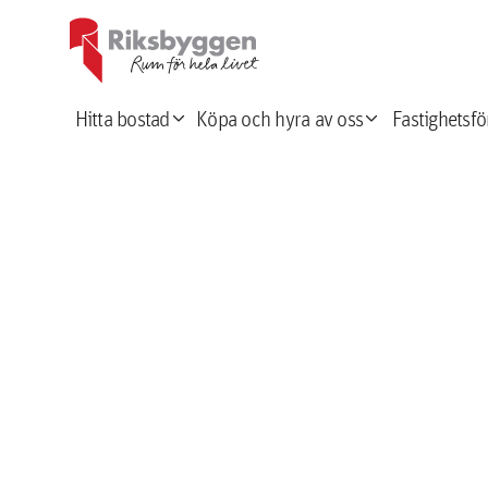
expand_more
expand_more
Hitta bostad
Köpa och hyra av oss
Fastighetsfö