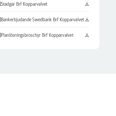
le
download
Stadgar Brf Kopparvalvet
le
download
Bankerbjudande Swedbank Brf Kopparvalvet
le
download
Planlösningsbroschyr Brf Kopparvalvet