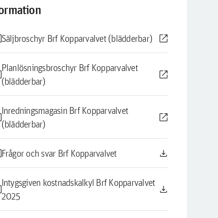
formation
le
open_in_new
Säljbroschyr Brf Kopparvalvet (blädderbar)
Planlösningsbroschyr Brf Kopparvalvet
le
open_in_new
(blädderbar)
Inredningsmagasin Brf Kopparvalvet
le
open_in_new
(blädderbar)
le
download
Frågor och svar Brf Kopparvalvet
Intygsgiven kostnadskalkyl Brf Kopparvalvet
le
download
2025