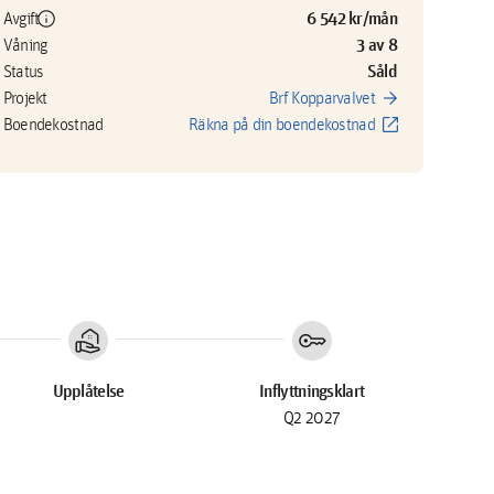
info
6 542 kr/mån
Avgift
3 av 8
Våning
Såld
Status
arrow_forward
Projekt
Brf Kopparvalvet
open_in_new
Boendekostnad
Räkna på din boendekostnad
real_estate_agent
key
Upplåtelse
Inflyttningsklart
Q2 2027