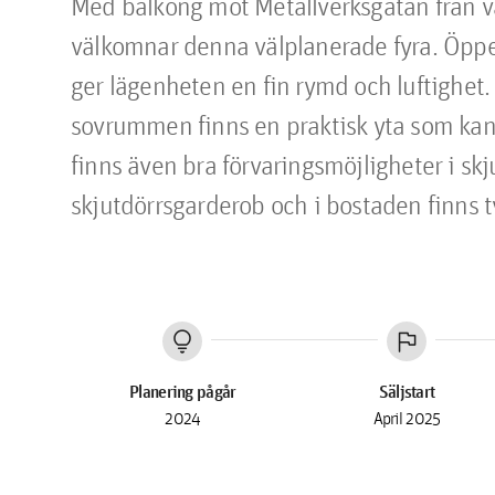
Med balkong mot Metallverksgatan från v
välkomnar denna välplanerade fyra. Öppe
ger lägenheten en fin rymd och luftighet. V
sovrummen finns en praktisk yta som kan
finns även bra förvaringsmöjligheter i s
skjutdörrsgarderob och i bostaden finns 
lightbulb
flag
Planering pågår
Säljstart
2024
April 2025