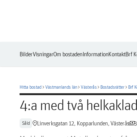
Bilder
Visningar
Om bostaden
Information
Kontakt
Brf K
chevron_right
chevron_right
chevron_right
chevron_right
Hitta bostad
Västmanlands län
Västerås
Bostadsrätter
Brf 
4:a med två helkakla
location_pin
payments
Linverksgatan 12, Kopparlunden, Västerås
3
Såld