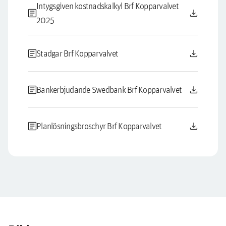
Intygsgiven kostnadskalkyl Brf Kopparvalvet
article
download
2025
article
download
Stadgar Brf Kopparvalvet
article
download
Bankerbjudande Swedbank Brf Kopparvalvet
article
download
Planlösningsbroschyr Brf Kopparvalvet