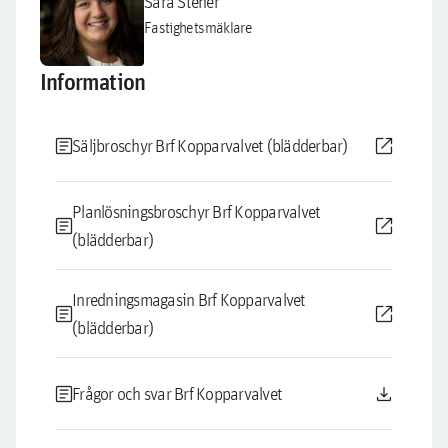
Sara Stener
Fastighetsmäklare
Information
article
open_in_new
Säljbroschyr Brf Kopparvalvet (blädderbar)
Planlösningsbroschyr Brf Kopparvalvet
article
open_in_new
(blädderbar)
Inredningsmagasin Brf Kopparvalvet
article
open_in_new
(blädderbar)
article
download
Frågor och svar Brf Kopparvalvet