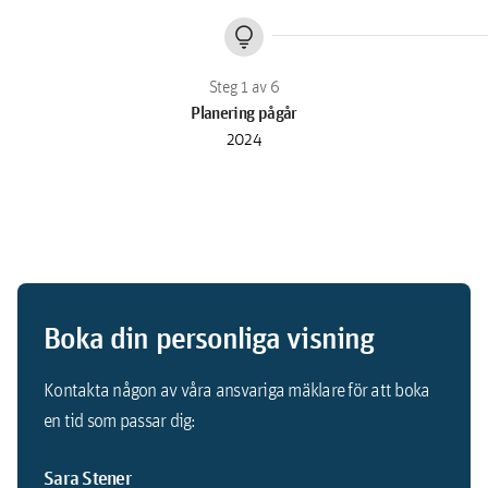
lightbulb
Planering pågår
2024
Boka din personliga visning
Kontakta någon av våra ansvariga mäklare för att boka
en tid som passar dig:
Sara Stener