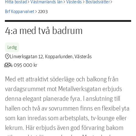
chevron_right
chevron_right
chevron_right
chevron_right
Hitta bostad
Västmanlands län
Västerås
Bostadsrätter
chevron_right
2203
Brf Kopparvalvet
4:a med två badrum
Ledig
location_pin
Linverksgatan 12, Kopparlunden, Västerås
payments
4 095 000 kr
Med ett attraktivt söderläge och balkong från 
vardagsrummet mot Metallverksgatan erbjuds 
denna elegant planerade fyra. I anslutning till 
hallen och två av sovrummen finns en flexibel yta 
som kan inredas som arbetsplats, tv-lounge eller 
lekrum. Här erbjuds även god förvaring bakom 