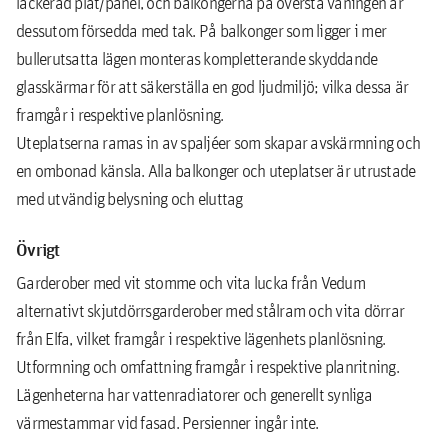
lackerad plåt/panel, och balkongerna på översta våningen är
dessutom försedda med tak. På balkonger som ligger i mer
bullerutsatta lägen monteras kompletterande skyddande
glasskärmar för att säkerställa en god ljudmiljö; vilka dessa är
framgår i respektive planlösning.
Uteplatserna ramas in av spaljéer som skapar avskärmning och
en ombonad känsla. Alla balkonger och uteplatser är utrustade
med utvändig belysning och eluttag
Övrigt
Garderober med vit stomme och vita lucka från Vedum
alternativt skjutdörrsgarderober med stålram och vita dörrar
från Elfa, vilket framgår i respektive lägenhets planlösning.
Utformning och omfattning framgår i respektive planritning.
Lägenheterna har vattenradiatorer och generellt synliga
värmestammar vid fasad. Persienner ingår inte.