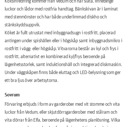
Köksinredning kommer från Vedum och har släta, linnebeige
luckor och lådor med rostfria handtag. Bänkskivan är i laminat
med stenmönster och har både underlimmad diskho och
stänkskyddsuppvik.
Köket är fullt utrustat med inbyggnadsugn i rostfritt, placerad
antingen under spishällen eller i högskåp samt inbyggnadsmikro i
rostfritt i vägg- eller högskåp. Vitvarorna består av kyl och frys i
rostfritt, alternativt en kombinerad kyl/frys beroende på
lägenhetsstorlek, samt induktionshäll och integrerad diskmaskin.
Under väggskåpen ﬁnns både eluttag och LED-belysning som ger
ett bra ljus över arbetsytorna.
Sovrum
Förvaring erbjuds i form av garderober med vit stomme och vita
luckor från Vedum, eller skjutdörrsgarderober med stålram och
vita dörrar från Elfa, beroende på lägenhetens planlösning. Vilka