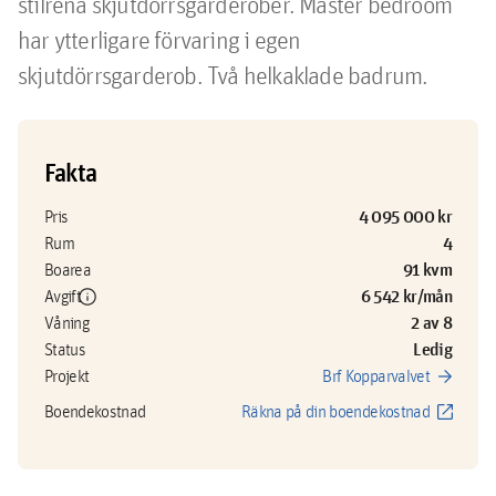
stilrena skjutdörrsgarderober. Master bedroom 
har ytterligare förvaring i egen 
skjutdörrsgarderob. Två helkaklade badrum.
Fakta
4 095 000 kr
Pris
4
Rum
91 kvm
Boarea
info
6 542 kr/mån
Avgift
2 av 8
Våning
Ledig
Status
arrow_forward
Projekt
Brf Kopparvalvet
open_in_new
Boendekostnad
Räkna på din boendekostnad