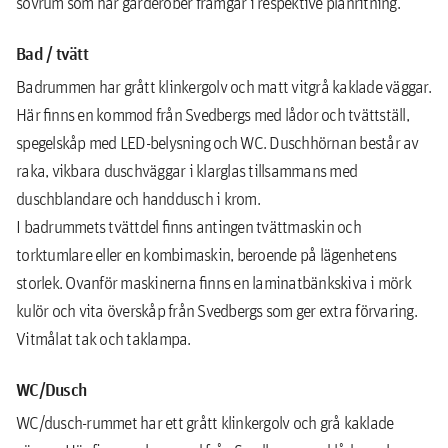
sovrum som har garderober framgår i respektive planritning.
Bad / tvätt
Badrummen har grått klinkergolv och matt vitgrå kaklade väggar.
Här ﬁnns en kommod från Svedbergs med lådor och tvättställ,
spegelskåp med LED-belysning och WC. Duschhörnan består av
raka, vikbara duschväggar i klarglas tillsammans med
duschblandare och handdusch i krom.
I badrummets tvättdel ﬁnns antingen tvättmaskin och
torktumlare eller en kombimaskin, beroende på lägenhetens
storlek. Ovanför maskinerna ﬁnns en laminatbänkskiva i mörk
kulör och vita överskåp från Svedbergs som ger extra förvaring.
Vitmålat tak och taklampa.
WC/Dusch
WC/dusch-rummet har ett grått klinkergolv och grå kaklade