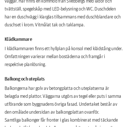
väggar. Här finns en kommod från Svedbergs med lådor och
tvättställ, spegelskåp med LED-belysning och WC. Duschdelen
har en duschvägg i klarglas tillsammans med duschblandare och
duschset i krom. Vitmålat tak och taklampa.
Klädkammare
I klädkammaren ﬁnns ett hyllplan på konsol med klädstång under.
Omfattningen varierar mellan bostäderna och framgår i
respektive planlösning.
Balkong och uteplats
Balkongerna har golv av betongplatta och uteplatserna är
belagda med plattor. Väggarna utgörs av tegel eller puts i samma
utförande som byggnadens övriga fasad. Undertaket består av
den omålade undersidan av balkongplattan ovanför.
Samtliga balkonger får fronter i glas kombinerat med täckande