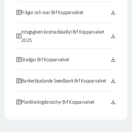
article
download
Frågor och svar Brf Kopparvalvet
Intygsgiven kostnadskalkyl Brf Kopparvalvet
article
download
2025
article
download
Stadgar Brf Kopparvalvet
article
download
Bankerbjudande Swedbank Brf Kopparvalvet
article
download
Planlösningsbroschyr Brf Kopparvalvet