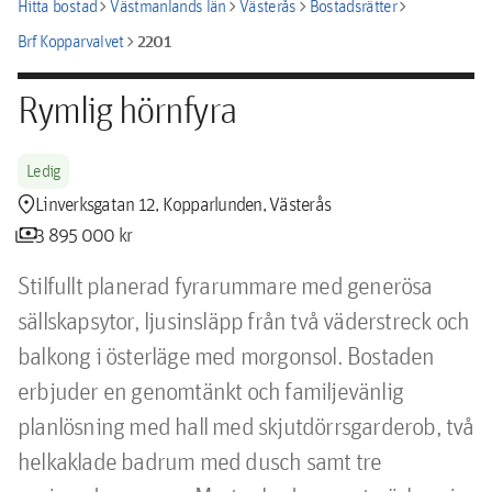
chevron_right
chevron_right
chevron_right
chevron_right
Hitta bostad
Västmanlands län
Västerås
Bostadsrätter
chevron_right
2201
Brf Kopparvalvet
Rymlig hörnfyra
Ledig
location_pin
Linverksgatan 12, Kopparlunden, Västerås
payments
3 895 000 kr
Stilfullt planerad fyrarummare med generösa 
sällskapsytor, ljusinsläpp från två väderstreck och 
balkong i österläge med morgonsol. Bostaden 
erbjuder en genomtänkt och familjevänlig 
planlösning med hall med skjutdörrsgarderob, två 
helkaklade badrum med dusch samt tre 