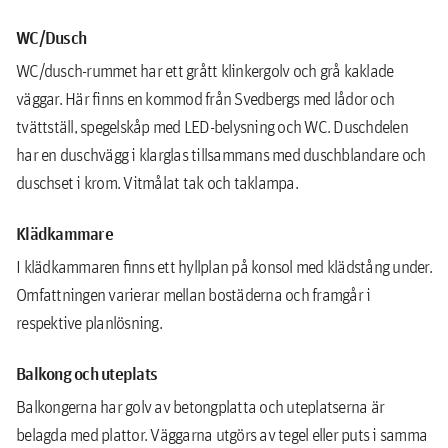
WC/Dusch
WC/dusch-rummet har ett grått klinkergolv och grå kaklade
väggar. Här finns en kommod från Svedbergs med lådor och
tvättställ, spegelskåp med LED-belysning och WC. Duschdelen
har en duschvägg i klarglas tillsammans med duschblandare och
duschset i krom. Vitmålat tak och taklampa.
Klädkammare
I klädkammaren ﬁnns ett hyllplan på konsol med klädstång under.
Omfattningen varierar mellan bostäderna och framgår i
respektive planlösning.
Balkong och uteplats
Balkongerna har golv av betongplatta och uteplatserna är
belagda med plattor. Väggarna utgörs av tegel eller puts i samma