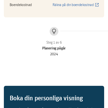
open_in_new
Boendekostnad
Räkna på din boendekostnad
lightbulb
Planering pågår
2024
Boka din personliga visning