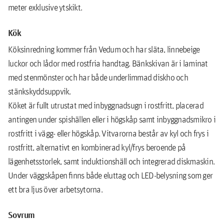
meter exklusive ytskikt.
Kök
Köksinredning kommer från Vedum och har släta, linnebeige
luckor och lådor med rostfria handtag. Bänkskivan är i laminat
med stenmönster och har både underlimmad diskho och
stänkskyddsuppvik.
Köket är fullt utrustat med inbyggnadsugn i rostfritt, placerad
antingen under spishällen eller i högskåp samt inbyggnadsmikro i
rostfritt i vägg- eller högskåp. Vitvarorna består av kyl och frys i
rostfritt, alternativt en kombinerad kyl/frys beroende på
lägenhetsstorlek, samt induktionshäll och integrerad diskmaskin.
Under väggskåpen ﬁnns både eluttag och LED-belysning som ger
ett bra ljus över arbetsytorna.
Sovrum