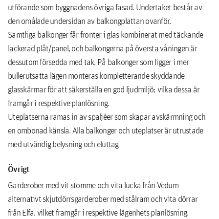
utförande som byggnadens övriga fasad. Undertaket består av
den omålade undersidan av balkongplattan ovanför.
Samtliga balkonger får fronter i glas kombinerat med täckande
lackerad plåt/panel, och balkongerna på översta våningen är
dessutom försedda med tak. På balkonger som ligger i mer
bullerutsatta lägen monteras kompletterande skyddande
glasskärmar för att säkerställa en god ljudmiljö; vilka dessa är
framgår i respektive planlösning.
Uteplatserna ramas in av spaljéer som skapar avskärmning och
en ombonad känsla. Alla balkonger och uteplatser är utrustade
med utvändig belysning och eluttag
Övrigt
Garderober med vit stomme och vita lucka från Vedum
alternativt skjutdörrsgarderober med stålram och vita dörrar
från Elfa, vilket framgår i respektive lägenhets planlösning.