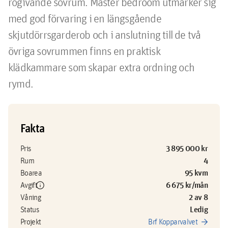
rogivande sovrum. Master bedroom utmärker sig 
med god förvaring i en längsgående 
skjutdörrsgarderob och i anslutning till de två 
övriga sovrummen finns en praktisk 
klädkammare som skapar extra ordning och 
rymd.
Fakta
3 895 000 kr
Pris
4
Rum
95 kvm
Boarea
info
6 675 kr/mån
Avgift
2 av 8
Våning
Ledig
Status
arrow_forward
Projekt
Brf Kopparvalvet