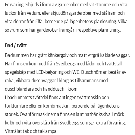
Förvaring erbjuds i form av garderober med vit stomme och vita
luckor från Vedum, eller skjutdörrsgarderober med stålram och
vita dörrar från Elfa, beroende på lägenhetens planlösning. Vilka
sovrum som har garderober framgår i respektive planritning.
Bad / tvätt
Badrummen har grått klinkergolv och matt vitgrå kaklade väggar.
Här ﬁnns en kommod från Svedbergs med lådor och tvättställ,
spegelskåp med LED-belysning och WC. Duschhörnan består av
raka, vikbara duschväggar i klarglas tillsammans med
duschblandare och handdusch i krom.
I badrummets tvättdel ﬁnns antingen tvättmaskin och
torktumlare eller en kombimaskin, beroende på lägenhetens
storlek. Ovanför maskinerna ﬁnns en laminatbänkskiva i mörk
kulör och vita överskåp från Svedbergs som ger extra förvaring.
Vitmålat tak och taklampa.