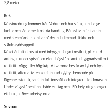
2,8 meter.
Kök
Köksinredning kommer från Vedum och har släta, linnebeige
luckor och lådor med rostfria handtag. Bänkskivan är i laminat
med stenmönster och har både underlimmad diskho och
stänkskyddsuppvik.
Köket är fullt utrustat med inbyggnadsugn i rostfritt, placerad
antingen under spishällen eller i högskåp samt inbyggnadsmikro i
rostfritt i vägg- eller högskåp. Vitvarorna består av kyl och frys i
rostfritt, alternativt en kombinerad kyl/frys beroende på
lägenhetsstorlek, samt induktionshäll och integrerad diskmaskin.
Under väggskåpen ﬁnns både eluttag och LED-belysning som ger
ett bra ljus över arbetsytorna.
Sovrum