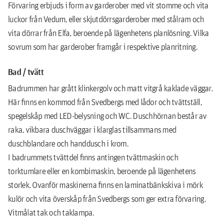
Förvaring erbjuds i form av garderober med vit stomme och vita
luckor från Vedum, eller skjutdörrsgarderober med stålram och
vita dörrar från Elfa, beroende på lägenhetens planlösning. Vilka
sovrum som har garderober framgår i respektive planritning.
Bad / tvätt
Badrummen har grått klinkergolv och matt vitgrå kaklade väggar.
Här ﬁnns en kommod från Svedbergs med lådor och tvättställ,
spegelskåp med LED-belysning och WC. Duschhörnan består av
raka, vikbara duschväggar i klarglas tillsammans med
duschblandare och handdusch i krom.
I badrummets tvättdel ﬁnns antingen tvättmaskin och
torktumlare eller en kombimaskin, beroende på lägenhetens
storlek. Ovanför maskinerna ﬁnns en laminatbänkskiva i mörk
kulör och vita överskåp från Svedbergs som ger extra förvaring.
Vitmålat tak och taklampa.