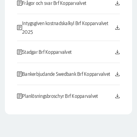
article
download
Frågor och svar Brf Kopparvalvet
Intygsgiven kostnadskalkyl Brf Kopparvalvet
article
download
2025
article
download
Stadgar Brf Kopparvalvet
article
download
Bankerbjudande Swedbank Brf Kopparvalvet
article
download
Planlösningsbroschyr Brf Kopparvalvet