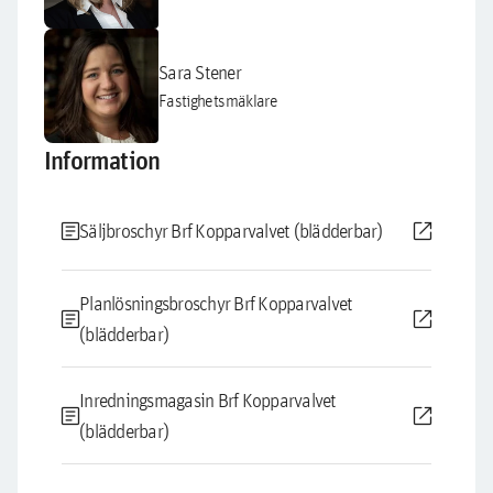
Sara Stener
Fastighetsmäklare
Information
article
open_in_new
Säljbroschyr Brf Kopparvalvet (blädderbar)
Planlösningsbroschyr Brf Kopparvalvet
article
open_in_new
(blädderbar)
Inredningsmagasin Brf Kopparvalvet
article
open_in_new
(blädderbar)