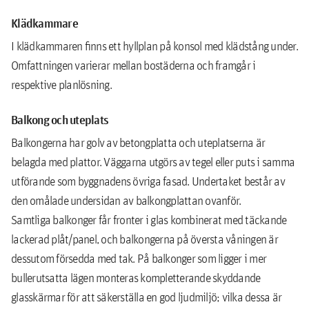
Klädkammare
I klädkammaren ﬁnns ett hyllplan på konsol med klädstång under.
Omfattningen varierar mellan bostäderna och framgår i
respektive planlösning.
Balkong och uteplats
Balkongerna har golv av betongplatta och uteplatserna är
belagda med plattor. Väggarna utgörs av tegel eller puts i samma
utförande som byggnadens övriga fasad. Undertaket består av
den omålade undersidan av balkongplattan ovanför.
Samtliga balkonger får fronter i glas kombinerat med täckande
lackerad plåt/panel, och balkongerna på översta våningen är
dessutom försedda med tak. På balkonger som ligger i mer
bullerutsatta lägen monteras kompletterande skyddande
glasskärmar för att säkerställa en god ljudmiljö; vilka dessa är