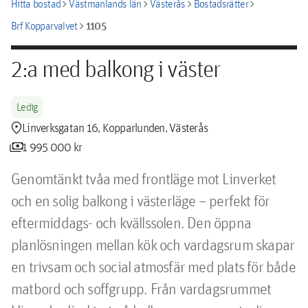
chevron_right
chevron_right
chevron_right
chevron_right
Hitta bostad
Västmanlands län
Västerås
Bostadsrätter
chevron_right
1105
Brf Kopparvalvet
2:a med balkong i väster
Ledig
location_pin
Linverksgatan 16, Kopparlunden, Västerås
payments
1 995 000 kr
Genomtänkt tvåa med frontläge mot Linverket 
och en solig balkong i västerläge – perfekt för 
eftermiddags- och kvällssolen. Den öppna 
planlösningen mellan kök och vardagsrum skapar 
en trivsam och social atmosfär med plats för både 
matbord och soffgrupp. Från vardagsrummet 