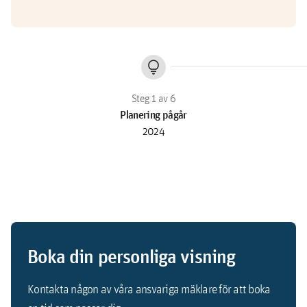
lightbulb
Planering pågår
2024
Boka din personliga visning
Kontakta någon av våra ansvariga mäklare för att boka