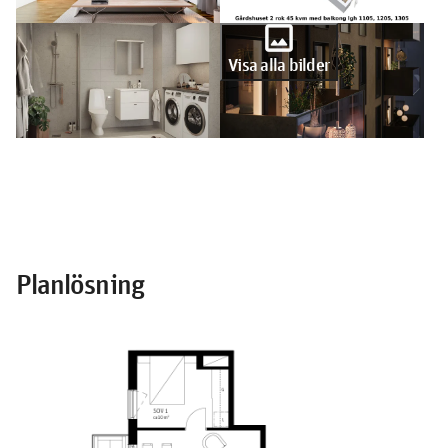
photo
Visa alla bilder
Planlösning