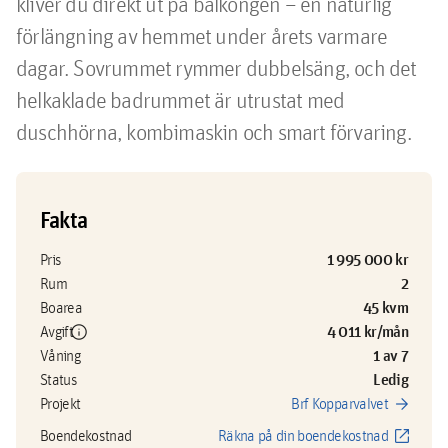
kliver du direkt ut på balkongen – en naturlig 
förlängning av hemmet under årets varmare 
dagar. Sovrummet rymmer dubbelsäng, och det 
helkaklade badrummet är utrustat med 
duschhörna, kombimaskin och smart förvaring.
Fakta
1 995 000 kr
Pris
2
Rum
45 kvm
Boarea
info
4 011 kr/mån
Avgift
1 av 7
Våning
Ledig
Status
arrow_forward
Projekt
Brf Kopparvalvet
open_in_new
Boendekostnad
Räkna på din boendekostnad