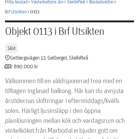
chevron_right
chevron_right
chevron_right
chevron_right
Hitta bostad
Västerbottens län
Skellefteå
Bostadsrätter
chevron_right
0113
Brf Utsikten
Objekt 0113 i Brf Utsikten
Såld
location_pin
Getbergsvägen 13, Getberget, Skellefteå
payments
2 890 000 kr
Välkommen till en väldisponerad trea med en 
tilltagen inglasad balkong. Här kan du avnjuta 
årstidernas skiftningar i eftermiddags/kvälls 
solen. Härligt ljusinsläpp i den öppna 
planlösningen mellan kök och vardagsrum och 
vinkelköket från Marbodal erbjuder gott om 