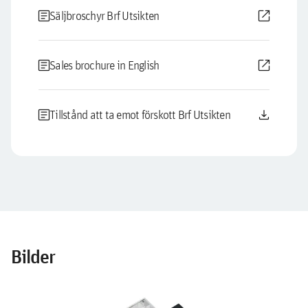
article
open_in_new
Säljbroschyr Brf Utsikten
article
open_in_new
Sales brochure in English
article
download
Tillstånd att ta emot förskott Brf Utsikten
Bilder