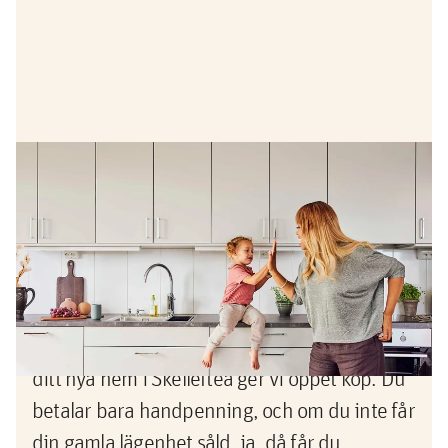
Erbjudande
Köp nu, sälj sedan -pengarna
tillbaka om du inte lyckas sälja din
gamla bostad
Nu vågar du köpa innan du sålt! När du köper
ditt nya hem i Skellefteå ger vi öppet köp. Du
betalar bara handpenning, och om du inte får
din gamla lägenhet såld, ja, då får du