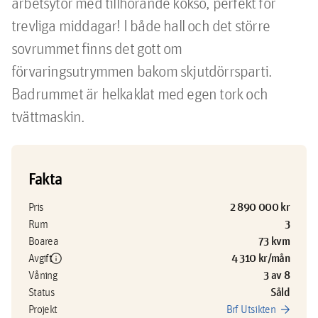
arbetsytor med tillhörande köksö, perfekt för 
trevliga middagar! I både hall och det större 
sovrummet finns det gott om 
förvaringsutrymmen bakom skjutdörrsparti. 
Badrummet är helkaklat med egen tork och 
tvättmaskin.
Fakta
2 890 000 kr
Pris
3
Rum
73 kvm
Boarea
info
4 310 kr/mån
Avgift
3 av 8
Våning
Såld
Status
arrow_forward
Projekt
Brf Utsikten