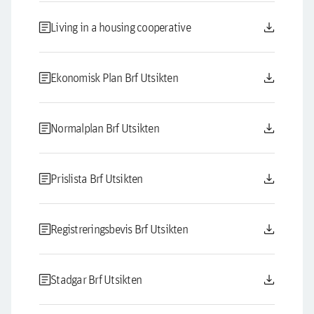
article
download
Living in a housing cooperative
article
download
Ekonomisk Plan Brf Utsikten
article
download
Normalplan Brf Utsikten
article
download
Prislista Brf Utsikten
article
download
Registreringsbevis Brf Utsikten
article
download
Stadgar Brf Utsikten