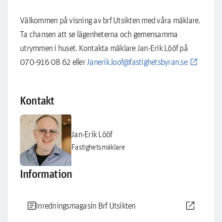
Välkommen på visning av brf Utsikten med våra mäklare.
Ta chansen att se lägenheterna och gemensamma
utrymmen i huset. Kontakta mäklare Jan-Erik Lööf på
070-916 08 62 eller
Janerik.loof@fastighetsbyran.se
Kontakt
Jan-Erik Lööf
Fastighetsmäklare
Information
article
open_in_new
Inredningsmagasin Brf Utsikten