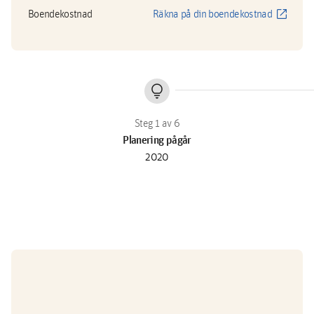
open_in_new
Boendekostnad
Räkna på din boendekostnad
lightbulb
Planering pågår
2020