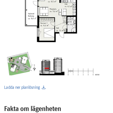
download
Ladda ner planlösning
Fakta om lägenheten