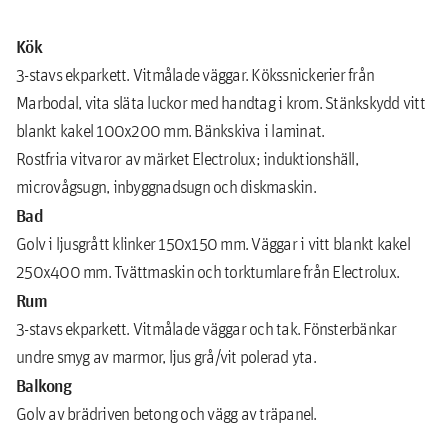
Kök
3-stavs ekparkett. Vitmålade väggar. Kökssnickerier från
Marbodal, vita släta luckor med handtag i krom. Stänkskydd vitt
blankt kakel 100x200 mm. Bänkskiva i laminat.
Rostfria vitvaror av märket Electrolux; induktionshäll,
microvågsugn, inbyggnadsugn och diskmaskin.
Bad
Golv i ljusgrått klinker 150x150 mm. Väggar i vitt blankt kakel
250x400 mm. Tvättmaskin och torktumlare från Electrolux.
Rum
3-stavs ekparkett. Vitmålade väggar och tak. Fönsterbänkar
undre smyg av marmor, ljus grå/vit polerad yta.
Balkong
Golv av brädriven betong och vägg av träpanel.