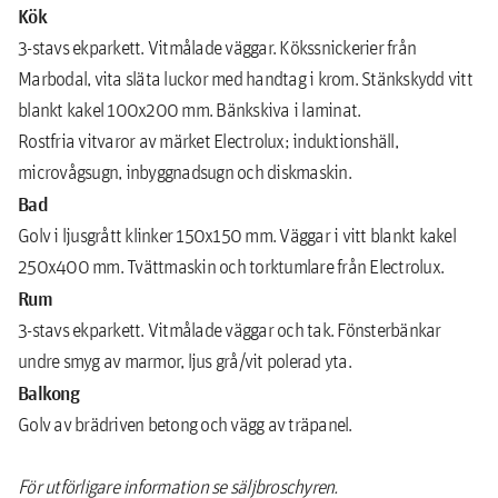
Kök
3-stavs ekparkett. Vitmålade väggar. Kökssnickerier från
Marbodal, vita släta luckor med handtag i krom. Stänkskydd vitt
blankt kakel 100x200 mm. Bänkskiva i laminat.
Rostfria vitvaror av märket Electrolux; induktionshäll,
microvågsugn, inbyggnadsugn och diskmaskin.
Bad
Golv i ljusgrått klinker 150x150 mm. Väggar i vitt blankt kakel
250x400 mm. Tvättmaskin och torktumlare från Electrolux.
Rum
3-stavs ekparkett. Vitmålade väggar och tak. Fönsterbänkar
undre smyg av marmor, ljus grå/vit polerad yta.
Balkong
Golv av brädriven betong och vägg av träpanel.
För utförligare information se säljbroschyren.