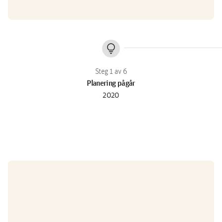
lightbulb
Planering pågår
2020