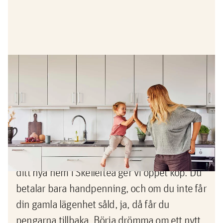
Erbjudande
Köp nu, sälj sedan -pengarna
tillbaka om du inte lyckas sälja din
gamla bostad
Nu vågar du köpa innan du sålt! När du köper
ditt nya hem i Skellefteå ger vi öppet köp. Du
betalar bara handpenning, och om du inte får
din gamla lägenhet såld, ja, då får du
pengarna tillbaka. Börja drömma om ett nytt