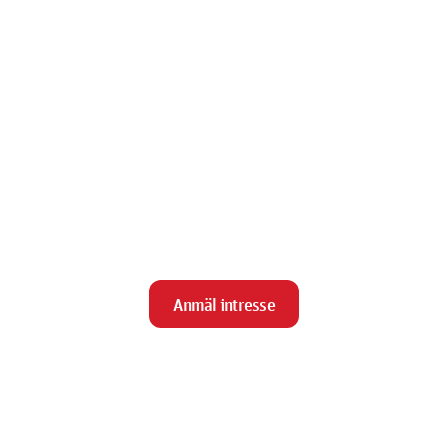
Anmäl intresse
close
Stäng