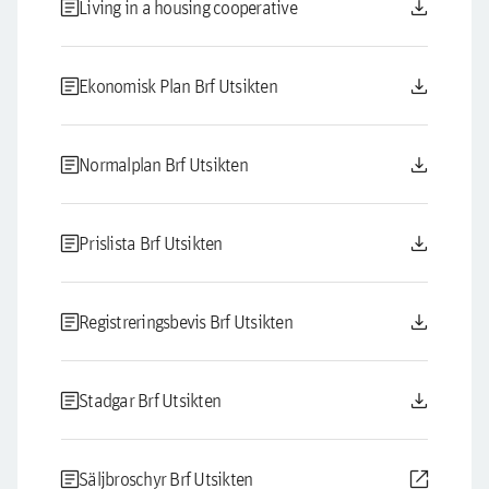
article
download
Living in a housing cooperative
article
download
Ekonomisk Plan Brf Utsikten
article
download
Normalplan Brf Utsikten
article
download
Prislista Brf Utsikten
article
download
Registreringsbevis Brf Utsikten
article
download
Stadgar Brf Utsikten
article
open_in_new
Säljbroschyr Brf Utsikten