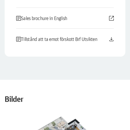
article
open_in_new
Sales brochure in English
article
download
Tillstånd att ta emot förskott Brf Utsikten
Bilder