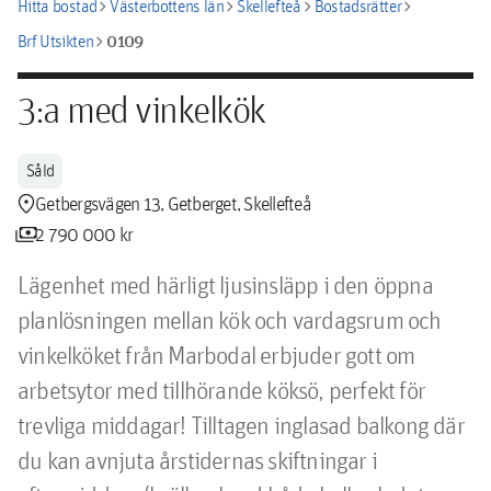
chevron_right
chevron_right
chevron_right
chevron_right
Hitta bostad
Västerbottens län
Skellefteå
Bostadsrätter
chevron_right
0109
Brf Utsikten
3:a med vinkelkök
Såld
location_pin
Getbergsvägen 13, Getberget, Skellefteå
payments
2 790 000 kr
Lägenhet med härligt ljusinsläpp i den öppna 
planlösningen mellan kök och vardagsrum och 
vinkelköket från Marbodal erbjuder gott om 
arbetsytor med tillhörande köksö, perfekt för 
trevliga middagar! Tilltagen inglasad balkong där 
du kan avnjuta årstidernas skiftningar i 