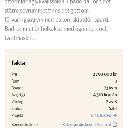
eftermiddags/kvällssolen. I både hall och det 
större sovrummet finns det gott om 
förvaringsutrymmen bakom skjutdörrsparti. 
Badrummet är helkaklat med egen tork och 
tvättmaskin.
Fakta
2 790 000 kr
Pris
3
Rum
73 kvm
Boarea
info
4 310 kr/mån
Avgift
2 av 8
Våning
Såld
Status
arrow_forward
Projekt
Brf Utsikten
open_in_new
Boendekostnad
Räkna på din boendekostnad