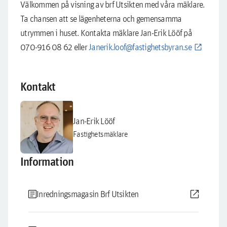
Välkommen på visning av brf Utsikten med våra mäklare.
Ta chansen att se lägenheterna och gemensamma
utrymmen i huset. Kontakta mäklare Jan-Erik Lööf på
070-916 08 62 eller
Janerik.loof@fastighetsbyran.se
Kontakt
Jan-Erik Lööf
Fastighetsmäklare
Information
article
open_in_new
Inredningsmagasin Brf Utsikten